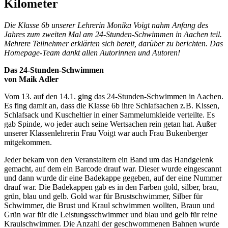
Kilometer
Die Klasse 6b unserer Lehrerin Monika Voigt nahm Anfang des
Jahres zum zweiten Mal am 24-Stunden-Schwimmen in Aachen teil.
Mehrere Teilnehmer erklärten sich bereit, darüber zu berichten. Das
Homepage-Team dankt allen Autorinnen und Autoren!
Das 24-Stunden-Schwimmen
von Maik Adler
Vom 13. auf den 14.1. ging das 24-Stunden-Schwimmen in Aachen.
Es fing damit an, dass die Klasse 6b ihre Schlafsachen z.B. Kissen,
Schlafsack und Kuscheltier in einer Sammelumkleide verteilte. Es
gab Spinde, wo jeder auch seine Wertsachen rein getan hat. Außer
unserer Klassenlehrerin Frau Voigt war auch Frau Bukenberger
mitgekommen.
Jeder bekam von den Veranstaltern ein Band um das Handgelenk
gemacht, auf dem ein Barcode drauf war. Dieser wurde eingescannt
und dann wurde dir eine Badekappe gegeben, auf der eine Nummer
drauf war. Die Badekappen gab es in den Farben gold, silber, brau,
grün, blau und gelb. Gold war für Brustschwimmer, Silber für
Schwimmer, die Brust und Kraul schwimmen wollten, Braun und
Grün war für die Leistungsschwimmer und blau und gelb für reine
Kraulschwimmer. Die Anzahl der geschwommenen Bahnen wurde