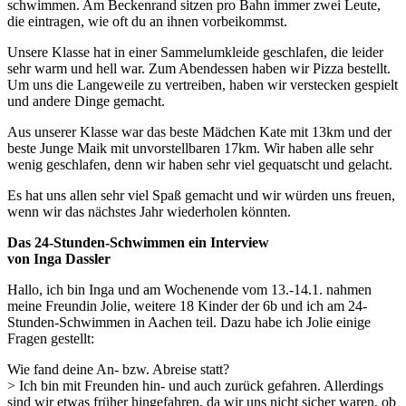
schwimmen. Am Beckenrand sitzen pro Bahn immer zwei Leute,
die eintragen, wie oft du an ihnen vorbeikommst.
Unsere Klasse hat in einer Sammelumkleide geschlafen, die leider
sehr warm und hell war. Zum Abendessen haben wir Pizza bestellt.
Um uns die Langeweile zu vertreiben, haben wir verstecken gespielt
und andere Dinge gemacht.
Aus unserer Klasse war das beste Mädchen Kate mit 13km und der
beste Junge Maik mit unvorstellbaren 17km. Wir haben alle sehr
wenig geschlafen, denn wir haben sehr viel gequatscht und gelacht.
Es hat uns allen sehr viel Spaß gemacht und wir würden uns freuen,
wenn wir das nächstes Jahr wiederholen könnten.
Das 24-Stunden-Schwimmen ein Interview
von Inga Dassler
Hallo, ich bin Inga und am Wochenende vom 13.-14.1. nahmen
meine Freundin Jolie, weitere 18 Kinder der 6b und ich am 24-
Stunden-Schwimmen in Aachen teil. Dazu habe ich Jolie einige
Fragen gestellt:
Wie fand deine An- bzw. Abreise statt?
> Ich bin mit Freunden hin- und auch zurück gefahren. Allerdings
sind wir etwas früher hingefahren, da wir uns nicht sicher waren, ob