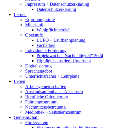
Impressum + Datenschutzerklärung
Datenschutzerklärung
Lernen
Erprobungsstufe
Mittelstufe
Wahlpflichtbereich
Oberstufe
LUPO – Laufbahnplanung
Facharbeit
Individuelle Förderung
Projektwoche “Nachhaltigkeit” 2024
Highlights aus dem Unterricht
Digitalisierung
Sprachangebot
Unterrichtsfächer + Lehrpläne
Leben
Arbeitsgemeinschaften
Auslandsaufenthalt – Austausch
Berufliche Orientierung
Fahrtenprogramm
Nachmittagsbetreuung
Mediothek – Selbstlernzentrum
Gemeinschaft
Förderverein
Sitzungsprotokolle des Fördervereins