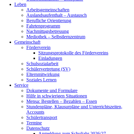
Leben
Arbeitsgemeinschaften
Auslandsaufenthalt – Austausch
Berufliche Orientierung
Fahrtenprogramm
Nachmittagsbetreuung
Mediothek – Selbstlernzentrum
Gemeinschaft
Förderverein
Sitzungsprotokolle des Fördervereins
Einladungen
Schulsozialarbeit
Schülervertretung (SV)
Elternmitwirkung
Soziales Lernen
Service
Dokumente und Formulare
Hilfe in schwierigen Situationen
Mensa: Bestellen – Bezahlen – Essen
Stundenpläne, Klausurpläne und Unterrichtszeiten,
Accounts
Schülertransport
Termine
Datenschutz
Anmeldung zum Schuljahr 2026/27