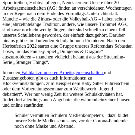
Sport treiben, Hobbys pflegen, Neues lernen: Unsere über 20
Arbeitsgemeinschaften (AG) finden an verschiedenen Wochentagen
in der Regel nach dem Ende des Vormittags-Unterrichts statt.
Manche – wie die Zirkus- oder die Volleyball-AG – haben schon
eine jahrzehntelange Tradition, andere, wie unsere Trommel-AGs,
sind zwar noch ein wenig jünger, aber sind schnell zu einem Teil
unseres Schullebens geworden, der einfach dazugehört. Darüber
hinaus gibt es im laufenden Schuljahr auch Premieren: Nach den
Herbstferien 2022 startet eine Gruppe unseres Referendars Sebastian
Löser, um das Fantasy-Spiel „Dungeons & Dragons“
auszuprobieren – manchen vielleicht bekannt aus der Streaming-
Serie „Stranger Things“.
Im neuen
Faltblatt zu unseren Arbeitsgemeinschaften
und
Zusatzangeboten gibt es auch Informationen zu
Blockveranstaltungen, zum Beispiel dem Baby-Sitter-Führerschein
oder dem Vorbereitungsseminar zum Wettbewerb „Jugend
debattiert“. Wer nur wenig Zeit für weitere Schulaktivitäten hat,
findet dort allerdings auch Angebote, die während einzelner Pausen
und online stattfinden.
Schüler vermittlen Schülern Medienkompetenz - dazu bildet
unsere Schule Medienscouts aus, vor der Corona-Pandemie
noch ohne Maske und Abstand.