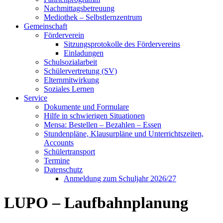
Nachmittagsbetreuung
Mediothek – Selbstlernzentrum
Gemeinschaft
Förderverein
Sitzungsprotokolle des Fördervereins
Einladungen
Schulsozialarbeit
Schülervertretung (SV)
Elternmitwirkung
Soziales Lernen
Service
Dokumente und Formulare
Hilfe in schwierigen Situationen
Mensa: Bestellen – Bezahlen – Essen
Stundenpläne, Klausurpläne und Unterrichtszeiten,
Accounts
Schülertransport
Termine
Datenschutz
Anmeldung zum Schuljahr 2026/27
LUPO – Laufbahnplanung