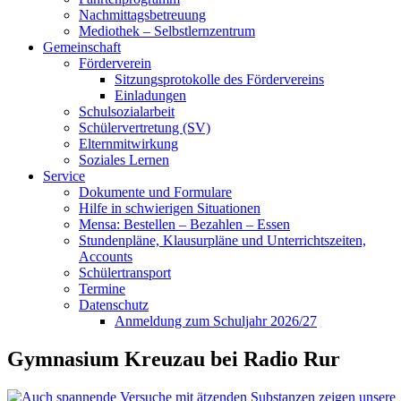
Nachmittagsbetreuung
Mediothek – Selbstlernzentrum
Gemeinschaft
Förderverein
Sitzungsprotokolle des Fördervereins
Einladungen
Schulsozialarbeit
Schülervertretung (SV)
Elternmitwirkung
Soziales Lernen
Service
Dokumente und Formulare
Hilfe in schwierigen Situationen
Mensa: Bestellen – Bezahlen – Essen
Stundenpläne, Klausurpläne und Unterrichtszeiten,
Accounts
Schülertransport
Termine
Datenschutz
Anmeldung zum Schuljahr 2026/27
Gymnasium Kreuzau bei Radio Rur