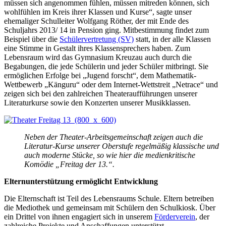
müssen sich angenommen fühlen, müssen mitreden können, sich
wohlfühlen im Kreis ihrer Klassen und Kurse“, sagte unser
ehemaliger Schulleiter Wolfgang Röther, der mit Ende des
Schuljahrs 2013/ 14 in Pension ging. Mitbestimmung findet zum
Beispiel über die
Schülervertretung (SV)
statt, in der alle Klassen
eine Stimme in Gestalt ihres Klassensprechers haben. Zum
Lebensraum wird das Gymnasium Kreuzau auch durch die
Begabungen, die jede Schülerin und jeder Schüler mitbringt. Sie
ermöglichen Erfolge bei „Jugend forscht“, dem Mathematik-
Wettbewerb „Känguru“ oder dem Internet-Wettstreit „Netrace“ und
zeigen sich bei den zahlreichen Theateraufführungen unserer
Literaturkurse sowie den Konzerten unserer Musikklassen.
Neben der Theater-Arbeitsgemeinschaft zeigen auch die
Literatur-Kurse unserer Oberstufe regelmäßig klassische und
auch moderne Stücke, so wie hier die medienkritische
Komödie „Freitag der 13.“.
Elternunterstützung ermöglicht Entwicklung
Die Elternschaft ist Teil des Lebensraums Schule. Eltern betreiben
die Mediothek und gemeinsam mit Schülern den Schulkiosk. Über
ein Drittel von ihnen engagiert sich in unserem
Förderverein
, der
zahlreiche Projekte und Anschaffungen unterstützt.