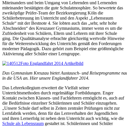
Miteinanders und beim Umgang von Lehrenden und Lernenden
miteinander bestätigten die gute Schulatmosphäre. So bewertete das
zweiköpfige Prüfer-Team der Bezirksregierung Köln die
Schülerbetreuung im Unterricht und den Aspekt „Lebensraum
Schule“ mit der Bestnote 4. Sie lobten auch das „sehr, sehr hohe
Abschneiden“ des Kreuzauer Gymnasiums, immer wenn es um die
Zufriedenheit von Schülern, Eltern und Lehrern mit ihrer Schule
ging. Die Qualitätsanalyse erbrachte gleichzeitig wertvolle Hinweise
für die Weiterentwicklung des Unterrichts gemäß den Forderungen
moderner Pädagogik. Dazu gehört zum Beispiel eine größtmögliche
Aktivierung aller Schüler einer Lerngruppe.
Das Gymnasium Kreuzau bietet Austausch- und Reiseprogramme nac
in die USA an. Hier unsere Englandfahrer 2014.
Das Lehrerkollegium erweitert die Vielfalt seiner
Unterrichtsmethoden durch regelmäßige Fortbildungen. Enger
Kontakt zwischen Klassen- und Fachlehrern ermöglicht es, auch auf
die Bedürfnisse einzelner Schülerinnen und Schüler einzugehen.
„Unsere Schule darf selbst in Zeiten zentraler Prüfungen nicht zur
Lernfabrik werden, denn für das Lernverhalten der Jugendlichen
und ihren Lernerfolg ist neben dem Unterricht auch wichtig, wie die
Schule als Lebensraum
gestaltet ist. Schülerinnen und Schüler