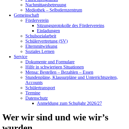
Nachmittagsbetreuung
Mediothek – Selbstlernzentrum
Gemeinschaft
Förderverein
Sitzungsprotokolle des Fördervereins
Einladungen
Schulsozialarbeit
Schülervertretung (SV)
Elternmitwirkung
Soziales Lernen
Service
Dokumente und Formulare
Hilfe in schwierigen Situationen
Mensa: Bestellen – Bezahlen – Essen
Stundenpläne, Klausurpläne und Unterrichtszeiten,
Accounts
Schülertransport
Termine
Datenschutz
Anmeldung zum Schuljahr 2026/27
Wer wir sind und wie wir’s
wurden