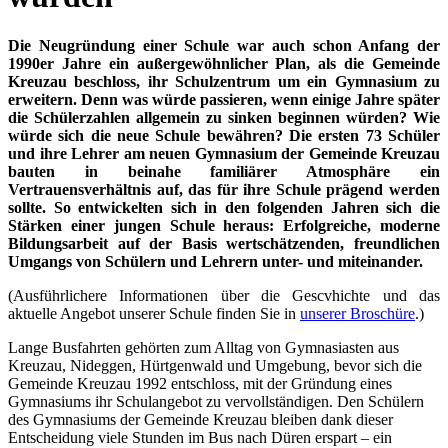
Die Neugründung einer Schule war auch schon Anfang der
1990er Jahre ein außergewöhnlicher Plan, als die Gemeinde
Kreuzau beschloss, ihr Schulzentrum um ein Gymnasium zu
erweitern. Denn was würde passieren, wenn einige Jahre später
die Schülerzahlen allgemein zu sinken beginnen würden? Wie
würde sich die neue Schule bewähren? Die ersten 73 Schüler
und ihre Lehrer am neuen Gymnasium der Gemeinde Kreuzau
bauten in beinahe familiärer Atmosphäre ein
Vertrauensverhältnis auf, das für ihre Schule prägend werden
sollte. So entwickelten sich in den folgenden Jahren sich die
Stärken einer jungen Schule heraus: Erfolgreiche, moderne
Bildungsarbeit auf der Basis wertschätzenden, freundlichen
Umgangs von Schülern und Lehrern unter- und miteinander.
(Ausführlichere Informationen über die Gescvhichte und das
aktuelle Angebot unserer Schule finden Sie in
unserer Broschüre
.)
Lange Busfahrten gehörten zum Alltag von Gymnasiasten aus
Kreuzau, Nideggen, Hürtgenwald und Umgebung, bevor sich die
Gemeinde Kreuzau 1992 entschloss, mit der Gründung eines
Gymnasiums ihr Schulangebot zu vervollständigen. Den Schülern
des Gymnasiums der Gemeinde Kreuzau bleiben dank dieser
Entscheidung viele Stunden im Bus nach Düren erspart – ein