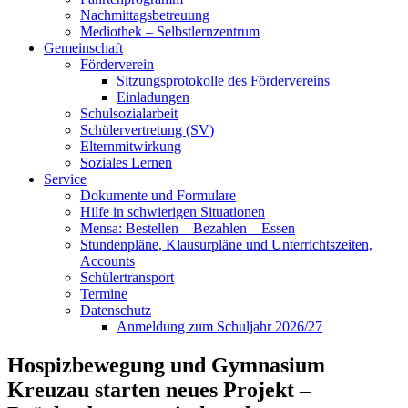
Nachmittagsbetreuung
Mediothek – Selbstlernzentrum
Gemeinschaft
Förderverein
Sitzungsprotokolle des Fördervereins
Einladungen
Schulsozialarbeit
Schülervertretung (SV)
Elternmitwirkung
Soziales Lernen
Service
Dokumente und Formulare
Hilfe in schwierigen Situationen
Mensa: Bestellen – Bezahlen – Essen
Stundenpläne, Klausurpläne und Unterrichtszeiten,
Accounts
Schülertransport
Termine
Datenschutz
Anmeldung zum Schuljahr 2026/27
Hospizbewegung und Gymnasium
Kreuzau starten neues Projekt –