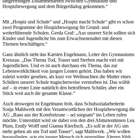
längerfristigen Zusammenarbeit zwischen Gymnasium und
Hospizbewegung und dem Bürgerdialog gekommen.“
Mit „Hospiz und Schule“ und „Hospiz macht Schule“ gibt es schon
zwei Programme der Hospizbewegung für Grund- und
weiterführende Schulen. Gerda Graf: „Aus unserer Sicht sollten sich
Kinder und Jugendliche bis zum Erwachsenenalter mit diesen
Themen beschäftigen.“
Ganz ähnlich sieht das Karsten Engelmann, Leiter des Gymnasiums
Kreuzau. „Das Thema Tod, Trauer und Sterben macht viel mit
Jugendlichen. Und es ist auch durchaus ein Thema, das zur
Lebenswirklichkeit von jungen Leuten gehört. Das haben wir
zuletzt wieder gesehen, als kurz vor Weihnachten die Mutter eines
Schülers unserer Schule tragischerweise verstorben ist. Das wühlt
auf – in erster Linie natürlich den betroffenen Schüler, aber ein
Stück weit auch die gesamte Klasse.“
Auch deswegen ist Engelmann froh, dass Schulsozialarbeiterin
Sonja Mahlwerk mit den Verantwortlichen der Hospizbewegung die
AG „Raus aus der Komfortzone – sei sorgsam“ ins Leben rufen
möchte. Unterstützt wird sie dabei von den drei Abiturientinnen Lea
Plum, Emily Wolff und Gianna Kleefisch. „Es soll in der AG um
mehr gehen als um Tod und Trauer“, sagt Mahlwerk. „Wir wollen
herausfinden, wie ein junger Mensch sich gegenüber Älteren fühlt