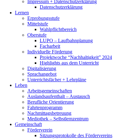
Impressum + Datenschutzerklärung
Datenschutzerklärung
Lernen
Erprobungsstufe
Mittelstufe
Wahlpflichtbereich
Oberstufe
LUPO – Laufbahnplanung
Facharbeit
Individuelle Förderung
Projektwoche “Nachhaltigkeit” 2024
Highlights aus dem Unterricht
Digitalisierung
Sprachangebot
Unterrichtsfächer + Lehrpläne
Leben
Arbeitsgemeinschaften
Auslandsaufenthalt – Austausch
Berufliche Orientierung
Fahrtenprogramm
Nachmittagsbetreuung
Mediothek – Selbstlernzentrum
Gemeinschaft
Förderverein
Sitzungsprotokolle des Fördervereins