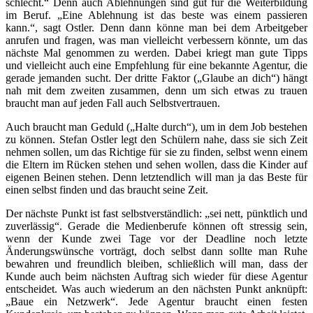
schlecht.“ Denn auch Ablehnungen sind gut für die Weiterbildung
im Beruf. „Eine Ablehnung ist das beste was einem passieren
kann.“, sagt Ostler. Denn dann könne man bei dem Arbeitgeber
anrufen und fragen, was man vielleicht verbessern könnte, um das
nächste Mal genommen zu werden. Dabei kriegt man gute Tipps
und vielleicht auch eine Empfehlung für eine bekannte Agentur, die
gerade jemanden sucht. Der dritte Faktor („Glaube an dich“) hängt
nah mit dem zweiten zusammen, denn um sich etwas zu trauen
braucht man auf jeden Fall auch Selbstvertrauen.
Auch braucht man Geduld („Halte durch“), um in dem Job bestehen
zu können. Stefan Ostler legt den Schülern nahe, dass sie sich Zeit
nehmen sollen, um das Richtige für sie zu finden, selbst wenn einem
die Eltern im Rücken stehen und sehen wollen, dass die Kinder auf
eigenen Beinen stehen. Denn letztendlich will man ja das Beste für
einen selbst finden und das braucht seine Zeit.
Der nächste Punkt ist fast selbstverständlich: „sei nett, pünktlich und
zuverlässig“. Gerade die Medienberufe können oft stressig sein,
wenn der Kunde zwei Tage vor der Deadline noch letzte
Änderungswünsche vorträgt, doch selbst dann sollte man Ruhe
bewahren und freundlich bleiben, schließlich will man, dass der
Kunde auch beim nächsten Auftrag sich wieder für diese Agentur
entscheidet. Was auch wiederum an den nächsten Punkt anknüpft:
„Baue ein Netzwerk“. Jede Agentur braucht einen festen