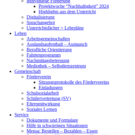
Individuelle Förderung
Projektwoche “Nachhaltigkeit” 2024
Highlights aus dem Unterricht
Digitalisierung
Sprachangebot
Unterrichtsfächer + Lehrpläne
Leben
Arbeitsgemeinschaften
Auslandsaufenthalt – Austausch
Berufliche Orientierung
Fahrtenprogramm
Nachmittagsbetreuung
Mediothek – Selbstlernzentrum
Gemeinschaft
Förderverein
Sitzungsprotokolle des Fördervereins
Einladungen
Schulsozialarbeit
Schülervertretung (SV)
Elternmitwirkung
Soziales Lernen
Service
Dokumente und Formulare
Hilfe in schwierigen Situationen
Mensa: Bestellen – Bezahlen – Essen