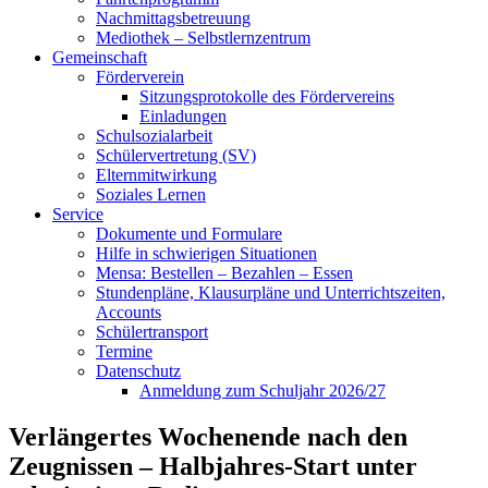
Nachmittagsbetreuung
Mediothek – Selbstlernzentrum
Gemeinschaft
Förderverein
Sitzungsprotokolle des Fördervereins
Einladungen
Schulsozialarbeit
Schülervertretung (SV)
Elternmitwirkung
Soziales Lernen
Service
Dokumente und Formulare
Hilfe in schwierigen Situationen
Mensa: Bestellen – Bezahlen – Essen
Stundenpläne, Klausurpläne und Unterrichtszeiten,
Accounts
Schülertransport
Termine
Datenschutz
Anmeldung zum Schuljahr 2026/27
Verlängertes Wochenende nach den
Zeugnissen – Halbjahres-Start unter