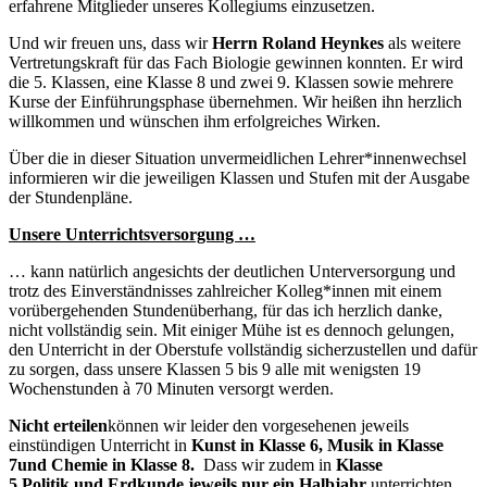
erfahrene Mitglieder unseres Kollegiums einzusetzen.
Und wir freuen uns, dass wir
Herrn
Roland Heynkes
als weitere
Vertretungskraft für das Fach Biologie gewinnen konnten. Er wird
die 5. Klassen, eine Klasse 8 und zwei 9. Klassen sowie mehrere
Kurse der Einführungsphase übernehmen. Wir heißen ihn herzlich
willkommen und wünschen ihm erfolgreiches Wirken.
Über die in dieser Situation unvermeidlichen Lehrer*innenwechsel
informieren wir die jeweiligen Klassen und Stufen mit der Ausgabe
der Stundenpläne.
Unsere Unterrichtsversorgung …
… kann natürlich angesichts der deutlichen Unterversorgung und
trotz des Einverständnisses zahlreicher Kolleg*innen mit einem
vorübergehenden Stundenüberhang, für das ich herzlich danke,
nicht vollständig sein. Mit einiger Mühe ist es dennoch gelungen,
den Unterricht in der Oberstufe vollständig sicherzustellen und dafür
zu sorgen, dass unsere Klassen 5 bis 9 alle mit wenigsten 19
Wochenstunden à 70 Minuten versorgt werden.
Nicht erteilen
können wir leider den vorgesehenen jeweils
einstündigen Unterricht in
Kunst in Klasse 6, Musik in Klasse
7
und Chemie in Klasse 8.
Dass wir zudem in
Klasse
5
Politik
und Erdkunde
jeweils nur ein Halbjahr
unterrichten