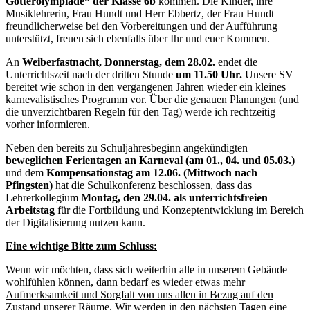
Götterolympiade“ der Klasse 6b
kommen. Die Kinder, ihre
Musiklehrerin, Frau Hundt und Herr Ebbertz, der Frau Hundt
freundlicherweise bei den Vorbereitungen und der Aufführung
unterstützt, freuen sich ebenfalls über Ihr und euer Kommen.
An
Weiberfastnacht, Donnerstag, dem 28.02.
endet die
Unterrichtszeit nach der dritten Stunde
um 11.50 Uhr.
Unsere SV
bereitet wie schon in den vergangenen Jahren wieder ein kleines
karnevalistisches Programm vor. Über die genauen Planungen (und
die unverzichtbaren Regeln für den Tag) werde ich rechtzeitig
vorher informieren.
Neben den bereits zu Schuljahresbeginn angekündigten
beweglichen Ferientagen an Karneval (am 01., 04. und 05.03.)
und dem
Kompensationstag am 12.06. (Mittwoch nach
Pfingsten)
hat die Schulkonferenz beschlossen, dass das
Lehrerkollegium
Montag, den 29.04. als unterrichtsfreien
Arbeitstag
für die Fortbildung und Konzeptentwicklung im Bereich
der Digitalisierung nutzen kann.
Eine wichtige Bitte zum Schluss:
Wenn wir möchten, dass sich weiterhin alle in unserem Gebäude
wohlfühlen können, dann bedarf es wieder etwas mehr
Aufmerksamkeit und Sorgfalt von uns allen in Bezug auf den
Zustand unserer Räume
. Wir werden in den nächsten Tagen eine