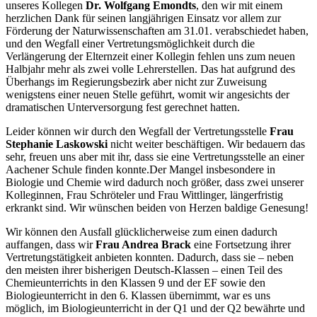
unseres Kollegen
Dr. Wolfgang Emondts
, den wir mit einem
herzlichen Dank für seinen langjährigen Einsatz vor allem zur
Förderung der Naturwissenschaften am 31.01. verabschiedet haben,
und den Wegfall einer Vertretungsmöglichkeit durch die
Verlängerung der Elternzeit einer Kollegin fehlen uns zum neuen
Halbjahr mehr als zwei volle Lehrerstellen. Das hat aufgrund des
Überhangs im Regierungsbezirk aber nicht zur Zuweisung
wenigstens einer neuen Stelle geführt, womit wir angesichts der
dramatischen Unterversorgung fest gerechnet hatten.
Leider können wir durch den Wegfall der Vertretungsstelle
Frau
Stephanie Laskowski
nicht weiter beschäftigen. Wir bedauern das
sehr, freuen uns aber mit ihr, dass sie eine Vertretungsstelle an einer
Aachener Schule finden konnte.Der Mangel insbesondere in
Biologie und Chemie wird dadurch noch größer, dass zwei unserer
Kolleginnen, Frau Schröteler und Frau Wittlinger, längerfristig
erkrankt sind. Wir wünschen beiden von Herzen baldige Genesung!
Wir können den Ausfall glücklicherweise zum einen dadurch
auffangen, dass wir
Frau Andrea Brack
eine Fortsetzung ihrer
Vertretungstätigkeit anbieten konnten. Dadurch, dass sie – neben
den meisten ihrer bisherigen Deutsch-Klassen – einen Teil des
Chemieunterrichts in den Klassen 9 und der EF sowie den
Biologieunterricht in den 6. Klassen übernimmt, war es uns
möglich, im Biologieunterricht in der Q1 und der Q2 bewährte und