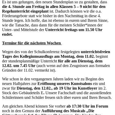
Es ist uns gelungen, den neuen Stundenplan so zu gestalten, dass
die 4. Stunde am Freitag in allen Klassen 5 – 9 nicht für den
Regelunterricht eingeplant
ist. Dadurch können wir die o.a.
Förderangebote statt wie bisher in den Nachmittag in diese 4.
Stunde legen. Ich hoffe, das ist ebenso in eurem und Ihrem Sinne,
wie die Tatsache, dass dann für die meisten Schüler*innen der
Unter- und Mittelstufe der
Unterricht freitags um 11.50 Uhr
endet.
Termine für die nächsten Wochen
Wegen des von der Schulkonferenz festgelegten
unterrichtsfreien
Tages des Kollegiumsausflugs am Montag, dem 11.02.
beginnt
der stundenplanmäßige Unterricht
für alle am Dienstag, dem
12.02. um 7.45 Uhr
(auch wenn auf den Zeugnissen aus formalen
Gründen der 11.02. vermerkt ist).
Wie schon in den vergangenen Jahren laden wir zu Beginn des
neuen Halbjahres zur
Eröffnung unseres Kunstsalons
ein und
zwar für
Dienstag, den 12.02., ab 19 Uhr im Kunstfoyer
im 2.
Stock des Gebäudeteils E
.
Unsere Fachschaft und die ausstellenden
Schülerinnen und Schüler freuen sich über euren und Ihren Besuch.
Am gleichen Abend können Sie vorher
ab 17:30 Uhr im Forum
noch in den Genuss der
Aufführung des Musicals „Die