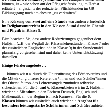
können, ist – wie schon auf der Pflegschaftssitzung im Herbst
erläutert – angesichts der reduzierten Pflichtstunden im G9-
Bildungsgang noch am ehesten „zu verkraften“.
Eine Kürzung
von zwei auf eine Stunde
war zudem erforderlich
im Religionsunterricht in den Klassen 5 und 8
und
in Chemie
und Physik in Klasse 9.
Bitte beachten Sie, dass andere Reduzierungen gegenüber dem 1.
Halbjahr (z.B. der Wegfall der Klassenlehrerstunde in Klasse 7 oder
der zusätzlichen Englischstunde in Klasse 9) in der Stundentafel
planmäßig vorgesehen sind und daher keine Unterrichtskürzung
darstellen.
Einige Förderangebote …
… können wir u.a. durch die Unterstützung des Fördervereins und
die Mitwirkung unserer Referendar*innen und von Schüler*innen
der Oberstufe trotz des Lehrermangels zumindest teilweise
sicherstellen: Für die
5. und 6. Klassen
bieten wir im 2. Halbjahr
wieder ein
Silentium
in den Fächern Deutsch, Englisch und
Mathematik an, der Beginn ist nach Karneval. Für die
6.
Klassen
können wir zusätzlich auch wieder ein
Angebot für
besonders leistungsstarke Schülerinnen und Schüler
anbieten.