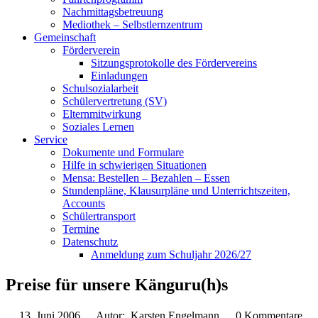
Nachmittagsbetreuung
Mediothek – Selbstlernzentrum
Gemeinschaft
Förderverein
Sitzungsprotokolle des Fördervereins
Einladungen
Schulsozialarbeit
Schülervertretung (SV)
Elternmitwirkung
Soziales Lernen
Service
Dokumente und Formulare
Hilfe in schwierigen Situationen
Mensa: Bestellen – Bezahlen – Essen
Stundenpläne, Klausurpläne und Unterrichtszeiten,
Accounts
Schülertransport
Termine
Datenschutz
Anmeldung zum Schuljahr 2026/27
Preise für unsere Känguru(h)s
13. Juni 2006
Autor: Karsten Engelmann
0 Kommentare