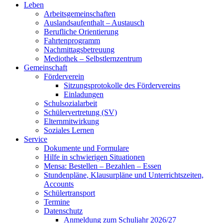
Leben
Arbeitsgemeinschaften
Auslandsaufenthalt – Austausch
Berufliche Orientierung
Fahrtenprogramm
Nachmittagsbetreuung
Mediothek – Selbstlernzentrum
Gemeinschaft
Förderverein
Sitzungsprotokolle des Fördervereins
Einladungen
Schulsozialarbeit
Schülervertretung (SV)
Elternmitwirkung
Soziales Lernen
Service
Dokumente und Formulare
Hilfe in schwierigen Situationen
Mensa: Bestellen – Bezahlen – Essen
Stundenpläne, Klausurpläne und Unterrichtszeiten,
Accounts
Schülertransport
Termine
Datenschutz
Anmeldung zum Schuljahr 2026/27