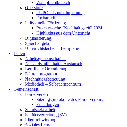
Wahlpflichtbereich
Oberstufe
LUPO – Laufbahnplanung
Facharbeit
Individuelle Förderung
Projektwoche “Nachhaltigkeit” 2024
Highlights aus dem Unterricht
Digitalisierung
Sprachangebot
Unterrichtsfächer + Lehrpläne
Leben
Arbeitsgemeinschaften
Auslandsaufenthalt – Austausch
Berufliche Orientierung
Fahrtenprogramm
Nachmittagsbetreuung
Mediothek – Selbstlernzentrum
Gemeinschaft
Förderverein
Sitzungsprotokolle des Fördervereins
Einladungen
Schulsozialarbeit
Schülervertretung (SV)
Elternmitwirkung
Soziales Lernen