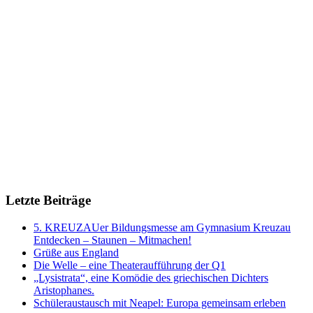
Letzte Beiträge
5. KREUZAUer Bildungsmesse am Gymnasium Kreuzau
Entdecken – Staunen – Mitmachen!
Grüße aus England
Die Welle – eine Theateraufführung der Q1
„Lysistrata“, eine Komödie des griechischen Dichters
Aristophanes.
Schüleraustausch mit Neapel: Europa gemeinsam erleben