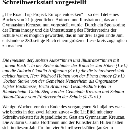
Schreibwerkstatt vorgestellt
„The Road-Trip-Project: Europa entdecken“ – so der Titel eines
Buches von 21 jugendlichen Autoren und Illustratoren, das am
Gymnasium Kreuzau nun vorgestellt wurde. Durch ein Sponsoring
der Firma innogy und die Unterstützung des Fördervereins der
Schule war es möglich geworden, das in nur drei Tagen Ende Juni
entstandene 280-seitige Buch einem größeren Leserkreis zugänglich
zu machen.
Die (meisten der) stolzen Autor*innen und Illustrator*innen mit
„ihrem Buch“. In der Reihe dahinter der Künstler Jan Hillen (1.v.l.)
und die Autorin Claudia Hoffmann (3.v.l.) die die Schreibwerkstatt
geleitet hatten, Herr Walfried Heinen von der Firma innogy (2.v.l.),
Jochen Starke von der Gemeinde Nettersheim als Organisator
Eifeler Buchmesse, Britta Braun von Gesamtschule Eifel in
Blankenheim, Guido Steg von der Gemeinde Kreuzau und Selman
Aktan-Güster vom Förderverein der Schule (4.-7- v.l.)
Wenige Wochen vor dem Ende des vergangenen Schuljahres war –
wie bereits in den zwei Jahren zuvor – die Lit.Eifel mit einer
Schreibwerkstatt für Jugendliche zu Gast am Gymnasium Kreuzau.
Die Autorin Claudia Hoffmann und der Künstler Jan Hillen hatten
sich in diesem Jahr für ihre vier Schreibwerkstätten (außer in