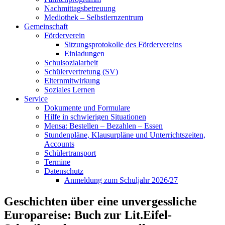
Nachmittagsbetreuung
Mediothek – Selbstlernzentrum
Gemeinschaft
Förderverein
Sitzungsprotokolle des Fördervereins
Einladungen
Schulsozialarbeit
Schülervertretung (SV)
Elternmitwirkung
Soziales Lernen
Service
Dokumente und Formulare
Hilfe in schwierigen Situationen
Mensa: Bestellen – Bezahlen – Essen
Stundenpläne, Klausurpläne und Unterrichtszeiten,
Accounts
Schülertransport
Termine
Datenschutz
Anmeldung zum Schuljahr 2026/27
Geschichten über eine unvergessliche
Europareise: Buch zur Lit.Eifel-