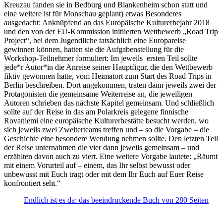
Kreuzau fanden sie in Bedburg und Blankenheim schon statt und
eine weitere ist für Monschau geplant) etwas Besonderes
ausgedacht: Anknüpfend an das Europäische Kulturerbejahr 2018
und den von der EU-Kommission initiierten Wettbewerb „Road Trip
Project“, bei dem Jugendliche tatsächlich eine Europareise
gewinnen können, hatten sie die Aufgabenstellung für die
Workshop-Teilnehmer formuliert: Im jeweils ersten Teil sollte
jede*r Autor*in die Anreise seiner Hauptfigur, die den Wettbewerb
fiktiv gewonnen hatte, vom Heimatort zum Start des Road Trips in
Berlin beschreiben. Dort angekommen, traten dann jeweils zwei der
Protagonisten die gemeinsame Weiterreise an, die jeweiligen
Autoren schrieben das nächste Kapitel gemeinsam. Und schließlich
sollte auf der Reise in das am Polarkreis gelegene finnische
Rovaniemi eine europäische Kulturerbestätte besucht werden, wo
sich jeweils zwei Zweiterteams treffen und – so die Vorgabe – die
Geschichte eine besondere Wendung nehmen sollte. Den letzten Teil
der Reise unternahmen die vier dann jeweils gemeinsam – und
erzählten davon auch zu viert. Eine weitere Vorgabe lautete: „Räumt
mit einem Vorurteil auf – einem, das Ihr selbst bewusst oder
unbewusst mit Euch tragt oder mit dem Ihr Euch auf Euer Reise
konfrontiert seht.“
Endlich ist es da: das beeindruckende Buch von 280 Seiten