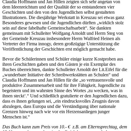
Claudia Hoffmann und Jan Hillen zeigten sich sehr angetan von
dem Ideenreichtum und der Qualität der so entstandenen vier
Geschichten und den von den Jugendlichen selbst gestalteten
Illustrationen. Die diesjährige Werkstatt in Kreuzau sei etwas ganz
Besonderes gewesen und die Jugendlichen dürften „wirklich stolz
sein auf diese fabelhafte Gemeinschaftsarbeit“. Sie dankten
gemeinsam mit Schulleiter Wolfgang Arnoldt und Herrn Steg von
der Gemeinde Kreuzau insbesondere Herrn Walfried Heinen als
Vertreter der Firma innogy, deren großzügige Unterstützung die
Veröffentlichung der Geschichten erst möglich gemacht habe.
Bevor die Schülerinnen und Schüler einige kurze Kostproben aus
ihren Geschichten gaben und den Gästen je ein Exemplar des
Buches überreichten, dankte Schulleiter Arnoldt der Lit.Eifel für die
„wunderbare Initiative der Schreibwerkstätten an Schulen“ und
Claudia Hoffmann und Jan Hillen für die „so vertrauensvolle und
produktive Zusammenarbeit und für ihre Fähigkeit, Jugendliche zu
begeistern und im wahrsten Sinne des Wortes ,zu wecken, was in
ihnen steckt‘.“ Und schließlich gratulierte er den Jugendlichen dazu,
dass es ihnen gelungen sei, „ein eindrucksvolles Zeugnis davon
abzulegen, dass Europa und die Verständigung über nationale
Grenzen hinweg nach wie vor ein Herzensanliegen junger
Menschen ist.“
Das Buch kann zum Preis von 10.- € z.B. am Elternsprechtag, dem