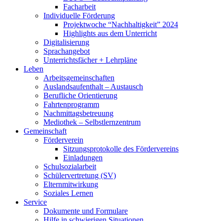
Facharbeit
Individuelle Förderung
Projektwoche “Nachhaltigkeit” 2024
Highlights aus dem Unterricht
Digitalisierung
Sprachangebot
Unterrichtsfächer + Lehrpläne
Leben
Arbeitsgemeinschaften
Auslandsaufenthalt – Austausch
Berufliche Orientierung
Fahrtenprogramm
Nachmittagsbetreuung
Mediothek – Selbstlernzentrum
Gemeinschaft
Förderverein
Sitzungsprotokolle des Fördervereins
Einladungen
Schulsozialarbeit
Schülervertretung (SV)
Elternmitwirkung
Soziales Lernen
Service
Dokumente und Formulare
Hilfe in schwierigen Situationen