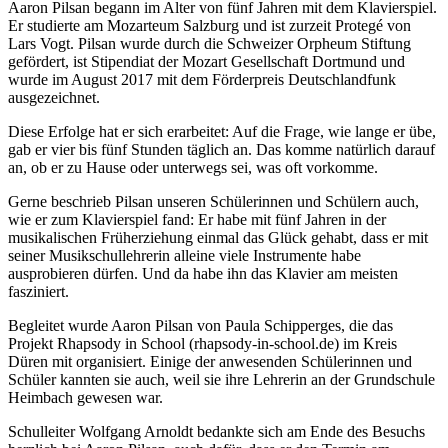
Aaron Pilsan begann im Alter von fünf Jahren mit dem Klavierspiel.
Er studierte am Mozarteum Salzburg und ist zurzeit Protegé von
Lars Vogt. Pilsan wurde durch die Schweizer Orpheum Stiftung
gefördert, ist Stipendiat der Mozart Gesellschaft Dortmund und
wurde im August 2017 mit dem Förderpreis Deutschlandfunk
ausgezeichnet.
Diese Erfolge hat er sich erarbeitet: Auf die Frage, wie lange er übe,
gab er vier bis fünf Stunden täglich an. Das komme natürlich darauf
an, ob er zu Hause oder unterwegs sei, was oft vorkomme.
Gerne beschrieb Pilsan unseren Schülerinnen und Schülern auch,
wie er zum Klavierspiel fand: Er habe mit fünf Jahren in der
musikalischen Früherziehung einmal das Glück gehabt, dass er mit
seiner Musikschullehrerin alleine viele Instrumente habe
ausprobieren dürfen. Und da habe ihn das Klavier am meisten
fasziniert.
Begleitet wurde Aaron Pilsan von Paula Schipperges, die das
Projekt Rhapsody in School (rhapsody-in-school.de) im Kreis
Düren mit organisiert. Einige der anwesenden Schülerinnen und
Schüler kannten sie auch, weil sie ihre Lehrerin an der Grundschule
Heimbach gewesen war.
Schulleiter Wolfgang Arnoldt bedankte sich am Ende des Besuchs