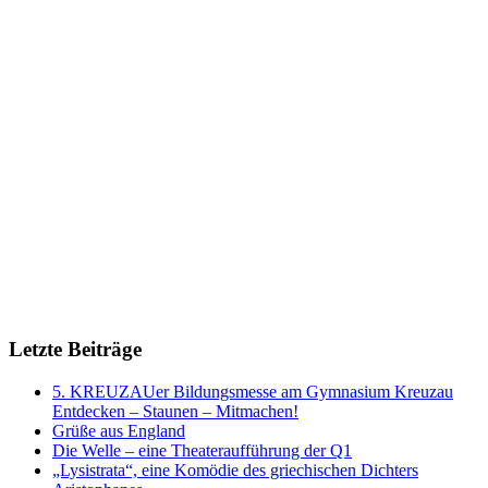
Letzte Beiträge
5. KREUZAUer Bildungsmesse am Gymnasium Kreuzau
Entdecken – Staunen – Mitmachen!
Grüße aus England
Die Welle – eine Theateraufführung der Q1
„Lysistrata“, eine Komödie des griechischen Dichters