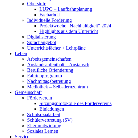
Oberstufe
LUPO – Laufbahnplanung
Facharbeit
Individuelle Förderung
Projektwoche “Nachhaltigkeit” 2024
Highlights aus dem Unterricht
Digitalisierung
Sprachangebot
Unterrichtsfächer + Lehrpläne
Leben
Arbeitsgemeinschaften
Auslandsaufenthalt – Austausch
Berufliche Orientierung
Fahrtenprogramm
Nachmittagsbetreuung
Mediothek – Selbstlernzentrum
Gemeinschaft
Förderverein
Sitzungsprotokolle des Fördervereins
Einladungen
Schulsozialarbeit
Schülervertretung (SV)
Elternmitwirkung
Soziales Lernen
Service