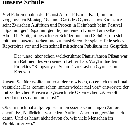
unsere Schule
Viel Fahrerei nahm der Pianist Aaron Pilsan in Kauf, um am
vergangenen Montag, 18. Juni, Gast des Gymnasiums Kreuzau zu
sein: Zwischen Auftritten und Proben in Heimbach beim Festival
„Spannungen“ (spannungen.de) und einem Konzert am selben
Abend in Stuttgart besuchte er Schülerinnen und Schüler, um sich
mit ihnen auszutauschen und zu musizieren. Er spielte Teile seines
Repertoires vor und kam schnell mit seinem Publikum ins Gespräch.
Der junge, aber schon weltberühmte Pianist Aaron Pilsan war
im Rahmen des von seinem Lehrer Lars Voigt initiierten
Projektes "Rhapsody in School" zu Gast im Gymnasium
Kreuzau.
Unsere Schüler wollten unter anderem wissen, ob er sich manchmal
verspiele: „Das kommt schon immer wieder mal vor,“ antwortete der
mit zahlreichen Preisen ausgezeichnete Österreicher. „Aber oft
merkt man es dann nur selbst.“
Ob er manchmal aufgeregt sei, interessierte seine jungen Zuhörer
ebenfalls: „Natürlich – vor jedem Auftritt. Aber man gewöhnt sich
daran. Und es hängt nicht davon ab, wie viele Menschen im
Publikum sitzen.“