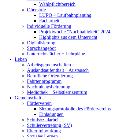
Wahlpflichtbereich
Oberstufe
LUPO – Laufbahnplanung
Facharbeit
Individuelle Förderung
Projektwoche “Nachhaltigkeit” 2024
Highlights aus dem Unterricht
Digitalisierung
Sprachangebot
Unterrichtsfächer + Lehrpläne
Leben
Arbeitsgemeinschaften
Auslandsaufenthalt – Austausch
Berufliche Orientierung
Fahrtenprogramm
Nachmittagsbetreuung
Mediothek – Selbstlernzentrum
Gemeinschaft
Förderverein
Sitzungsprotokolle des Fördervereins
Einladungen
Schulsozialarbeit
Schülervertretung (SV)
Elternmitwirkung
Soziales Lernen