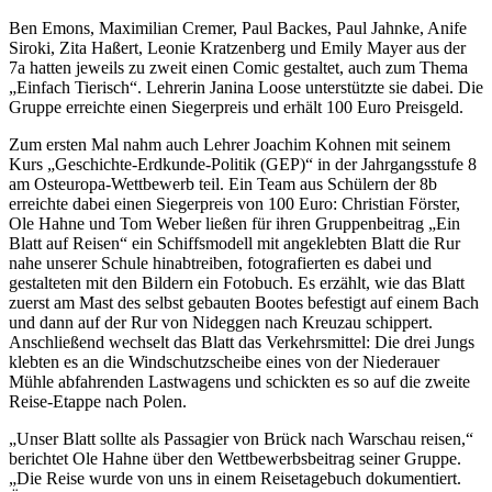
Ben Emons, Maximilian Cremer, Paul Backes, Paul Jahnke, Anife
Siroki, Zita Haßert, Leonie Kratzenberg und Emily Mayer aus der
7a hatten jeweils zu zweit einen Comic gestaltet, auch zum Thema
„Einfach Tierisch“. Lehrerin Janina Loose unterstützte sie dabei. Die
Gruppe erreichte einen Siegerpreis und erhält 100 Euro Preisgeld.
Zum ersten Mal nahm auch Lehrer Joachim Kohnen mit seinem
Kurs „Geschichte-Erdkunde-Politik (GEP)“ in der Jahrgangsstufe 8
am Osteuropa-Wettbewerb teil. Ein Team aus Schülern der 8b
erreichte dabei einen Siegerpreis von 100 Euro: Christian Förster,
Ole Hahne und Tom Weber ließen für ihren Gruppenbeitrag „Ein
Blatt auf Reisen“ ein Schiffsmodell mit angeklebten Blatt die Rur
nahe unserer Schule hinabtreiben, fotografierten es dabei und
gestalteten mit den Bildern ein Fotobuch. Es erzählt, wie das Blatt
zuerst am Mast des selbst gebauten Bootes befestigt auf einem Bach
und dann auf der Rur von Nideggen nach Kreuzau schippert.
Anschließend wechselt das Blatt das Verkehrsmittel: Die drei Jungs
klebten es an die Windschutzscheibe eines von der Niederauer
Mühle abfahrenden Lastwagens und schickten es so auf die zweite
Reise-Etappe nach Polen.
„Unser Blatt sollte als Passagier von Brück nach Warschau reisen,“
berichtet Ole Hahne über den Wettbewerbsbeitrag seiner Gruppe.
„Die Reise wurde von uns in einem Reisetagebuch dokumentiert.