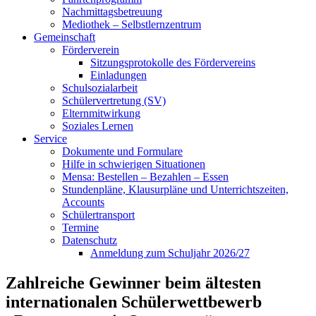
Nachmittagsbetreuung
Mediothek – Selbstlernzentrum
Gemeinschaft
Förderverein
Sitzungsprotokolle des Fördervereins
Einladungen
Schulsozialarbeit
Schülervertretung (SV)
Elternmitwirkung
Soziales Lernen
Service
Dokumente und Formulare
Hilfe in schwierigen Situationen
Mensa: Bestellen – Bezahlen – Essen
Stundenpläne, Klausurpläne und Unterrichtszeiten,
Accounts
Schülertransport
Termine
Datenschutz
Anmeldung zum Schuljahr 2026/27
Zahlreiche Gewinner beim ältesten
internationalen Schülerwettbewerb