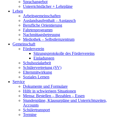
Sprachangebot
Unterrichtsfächer + Lehrpläne
Leben
Arbeitsgemeinschaften
Auslandsaufenthalt – Austausch
Berufliche Orientierung
Fahrtenprogramm
Nachmittagsbetreuung
Mediothek – Selbstlernzentrum
Gemeinschaft
Förderverein
Sitzungsprotokolle des Fördervereins
Einladungen
Schulsozialarbeit
Schülervertretung (SV)
Elternmitwirkung
Soziales Lernen
Service
Dokumente und Formulare
Hilfe in schwierigen Situationen
Mensa: Bestellen – Bezahlen – Essen
Stundenpläne, Klausurpläne und Unterrichtszeiten,
Accounts
Schülertransport
Termine