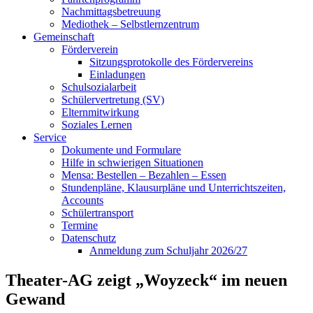
Nachmittagsbetreuung
Mediothek – Selbstlernzentrum
Gemeinschaft
Förderverein
Sitzungsprotokolle des Fördervereins
Einladungen
Schulsozialarbeit
Schülervertretung (SV)
Elternmitwirkung
Soziales Lernen
Service
Dokumente und Formulare
Hilfe in schwierigen Situationen
Mensa: Bestellen – Bezahlen – Essen
Stundenpläne, Klausurpläne und Unterrichtszeiten,
Accounts
Schülertransport
Termine
Datenschutz
Anmeldung zum Schuljahr 2026/27
Theater-AG zeigt „Woyzeck“ im neuen
Gewand