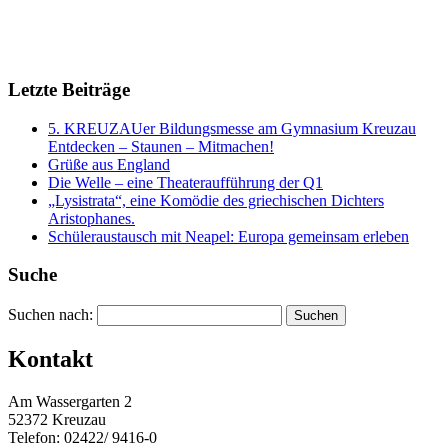
Letzte Beiträge
5. KREUZAUer Bildungsmesse am Gymnasium Kreuzau
Entdecken – Staunen – Mitmachen!
Grüße aus England
Die Welle – eine Theateraufführung der Q1
„Lysistrata“, eine Komödie des griechischen Dichters
Aristophanes.
Schüleraustausch mit Neapel: Europa gemeinsam erleben
Suche
Suchen nach:
Kontakt
Am Wassergarten 2
52372 Kreuzau
Telefon: 02422/ 9416-0