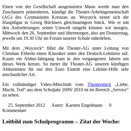
Einen von der Gesellschaft ausgenutzten Mann werde man den
Zuschauern präsentieren, kündigt die Theater-Arbeitsgemeinschaft
(AG) des Gymnasiums Kreuzau an. Woyzeck nennt sich die
Hauptfigur in Georg Büchners gleichnamigem Stück. Wie er mit
den Anforderungen seiner Umwelt umgeht können wir morgen,
Mittwoch den 26. September und übermorgen, also am Donnerstag,
jeweils um 19.30 Uhr im Forum unserer Schule miterleben.
Mit dem „Woyzeck“ führt die Theater-AG unter Leitung von
Christian Ebbertz einen Klassiker unter den Deutsch-Lektüren auf.
Kaum ein Abitur-Jahrgang kam in den vergangenen Jahren um
dieses Werk herum. So bietet die Theater-AG unseren künftigen
Abiturienten für nur drei Euro Eintritt eine Lektüre-Hilfe sehr
anschaulicher Art.
Ein vollständiger Video-Mitschnitt vom
Theaterstück
„Liebe,
Macht, Tod“ aus dem Schuljahr 2009/ 2010 ist im Bereich „Service“
zu sehen.
25. September 2012
Autor: Karsten Engelmann
0
Kommentare
Leitbild zum Schulprogramm – Zitat der Woche: