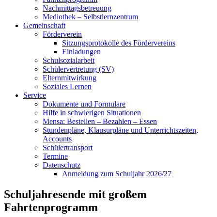
Nachmittagsbetreuung
Mediothek – Selbstlernzentrum
Gemeinschaft
Förderverein
Sitzungsprotokolle des Fördervereins
Einladungen
Schulsozialarbeit
Schülervertretung (SV)
Elternmitwirkung
Soziales Lernen
Service
Dokumente und Formulare
Hilfe in schwierigen Situationen
Mensa: Bestellen – Bezahlen – Essen
Stundenpläne, Klausurpläne und Unterrichtszeiten,
Accounts
Schülertransport
Termine
Datenschutz
Anmeldung zum Schuljahr 2026/27
Schuljahresende mit großem
Fahrtenprogramm