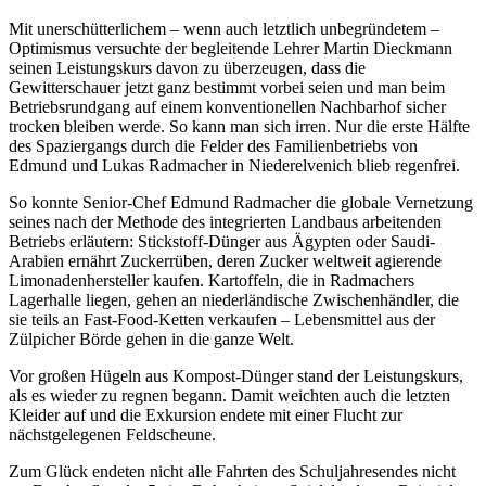
Mit unerschütterlichem – wenn auch letztlich unbegründetem –
Optimismus versuchte der begleitende Lehrer Martin Dieckmann
seinen Leistungskurs davon zu überzeugen, dass die
Gewitterschauer jetzt ganz bestimmt vorbei seien und man beim
Betriebsrundgang auf einem konventionellen Nachbarhof sicher
trocken bleiben werde. So kann man sich irren. Nur die erste Hälfte
des Spaziergangs durch die Felder des Familienbetriebs von
Edmund und Lukas Radmacher in Niederelvenich blieb regenfrei.
So konnte Senior-Chef Edmund Radmacher die globale Vernetzung
seines nach der Methode des integrierten Landbaus arbeitenden
Betriebs erläutern: Stickstoff-Dünger aus Ägypten oder Saudi-
Arabien ernährt Zuckerrüben, deren Zucker weltweit agierende
Limonadenhersteller kaufen. Kartoffeln, die in Radmachers
Lagerhalle liegen, gehen an niederländische Zwischenhändler, die
sie teils an Fast-Food-Ketten verkaufen – Lebensmittel aus der
Zülpicher Börde gehen in die ganze Welt.
Vor großen Hügeln aus Kompost-Dünger stand der Leistungskurs,
als es wieder zu regnen begann. Damit weichten auch die letzten
Kleider auf und die Exkursion endete mit einer Flucht zur
nächstgelegenen Feldscheune.
Zum Glück endeten nicht alle Fahrten des Schuljahresendes nicht