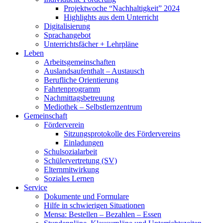
Projektwoche “Nachhaltigkeit” 2024
Highlights aus dem Unterricht
Digitalisierung
Sprachangebot
Unterrichtsfächer + Lehrpläne
Leben
Arbeitsgemeinschaften
Auslandsaufenthalt – Austausch
Berufliche Orientierung
Fahrtenprogramm
Nachmittagsbetreuung
Mediothek – Selbstlernzentrum
Gemeinschaft
Förderverein
Sitzungsprotokolle des Fördervereins
Einladungen
Schulsozialarbeit
Schülervertretung (SV)
Elternmitwirkung
Soziales Lernen
Service
Dokumente und Formulare
Hilfe in schwierigen Situationen
Mensa: Bestellen – Bezahlen – Essen