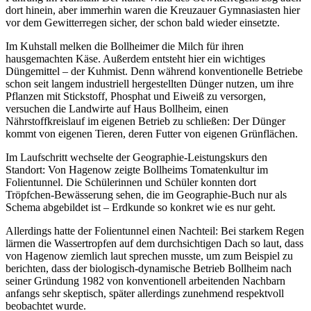
dort hinein, aber immerhin waren die Kreuzauer Gymnasiasten hier
vor dem Gewitterregen sicher, der schon bald wieder einsetzte.
Im Kuhstall melken die Bollheimer die Milch für ihren
hausgemachten Käse. Außerdem entsteht hier ein wichtiges
Düngemittel – der Kuhmist. Denn während konventionelle Betriebe
schon seit langem industriell hergestellten Dünger nutzen, um ihre
Pflanzen mit Stickstoff, Phosphat und Eiweiß zu versorgen,
versuchen die Landwirte auf Haus Bollheim, einen
Nährstoffkreislauf im eigenen Betrieb zu schließen: Der Dünger
kommt von eigenen Tieren, deren Futter von eigenen Grünflächen.
Im Laufschritt wechselte der Geographie-Leistungskurs den
Standort: Von Hagenow zeigte Bollheims Tomatenkultur im
Folientunnel. Die Schülerinnen und Schüler konnten dort
Tröpfchen-Bewässerung sehen, die im Geographie-Buch nur als
Schema abgebildet ist – Erdkunde so konkret wie es nur geht.
Allerdings hatte der Folientunnel einen Nachteil: Bei starkem Regen
lärmen die Wassertropfen auf dem durchsichtigen Dach so laut, dass
von Hagenow ziemlich laut sprechen musste, um zum Beispiel zu
berichten, dass der biologisch-dynamische Betrieb Bollheim nach
seiner Gründung 1982 von konventionell arbeitenden Nachbarn
anfangs sehr skeptisch, später allerdings zunehmend respektvoll
beobachtet wurde.