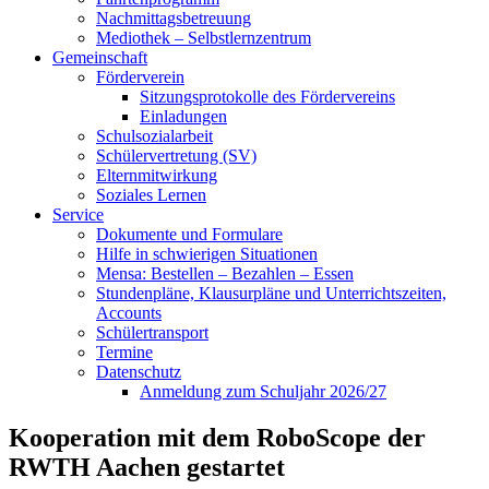
Nachmittagsbetreuung
Mediothek – Selbstlernzentrum
Gemeinschaft
Förderverein
Sitzungsprotokolle des Fördervereins
Einladungen
Schulsozialarbeit
Schülervertretung (SV)
Elternmitwirkung
Soziales Lernen
Service
Dokumente und Formulare
Hilfe in schwierigen Situationen
Mensa: Bestellen – Bezahlen – Essen
Stundenpläne, Klausurpläne und Unterrichtszeiten,
Accounts
Schülertransport
Termine
Datenschutz
Anmeldung zum Schuljahr 2026/27
Kooperation mit dem RoboScope der
RWTH Aachen gestartet