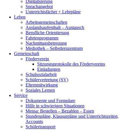
Digitalisierung
Sprachangebot
Unterrichtsfächer + Lehrpläne
Leben
Arbeitsgemeinschaften
Auslandsaufenthalt – Austausch
Berufliche Orientierung
Fahrtenprogramm
Nachmittagsbetreuung
Mediothek – Selbstlernzentrum
Gemeinschaft
Förderverein
Sitzungsprotokolle des Fördervereins
Einladungen
Schulsozialarbeit
Schülervertretung (SV)
Elternmitwirkung
Soziales Lernen
Service
Dokumente und Formulare
Hilfe in schwierigen Situationen
Mensa: Bestellen – Bezahlen – Essen
Stundenpläne, Klausurpläne und Unterrichtszeiten,
Accounts
Schülertransport