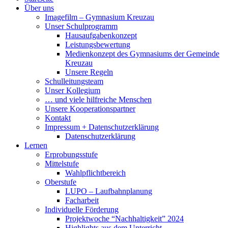
Über uns
Imagefilm – Gymnasium Kreuzau
Unser Schulprogramm
Hausaufgabenkonzept
Leistungsbewertung
Medienkonzept des Gymnasiums der Gemeinde
Kreuzau
Unsere Regeln
Schulleitungsteam
Unser Kollegium
… und viele hilfreiche Menschen
Unsere Kooperationspartner
Kontakt
Impressum + Datenschutzerklärung
Datenschutzerklärung
Lernen
Erprobungsstufe
Mittelstufe
Wahlpflichtbereich
Oberstufe
LUPO – Laufbahnplanung
Facharbeit
Individuelle Förderung
Projektwoche “Nachhaltigkeit” 2024
Highlights aus dem Unterricht