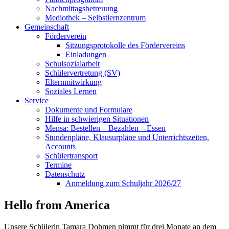
Nachmittagsbetreuung
Mediothek – Selbstlernzentrum
Gemeinschaft
Förderverein
Sitzungsprotokolle des Fördervereins
Einladungen
Schulsozialarbeit
Schülervertretung (SV)
Elternmitwirkung
Soziales Lernen
Service
Dokumente und Formulare
Hilfe in schwierigen Situationen
Mensa: Bestellen – Bezahlen – Essen
Stundenpläne, Klausurpläne und Unterrichtszeiten,
Accounts
Schülertransport
Termine
Datenschutz
Anmeldung zum Schuljahr 2026/27
Hello from America
Unsere Schülerin Tamara Dohmen nimmt für drei Monate an dem