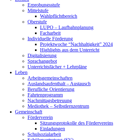
Erprobungsstufe
Mittelstufe
Wahlpflichtbereich
Oberstufe
LUPO – Laufbahnplanung
Facharbeit
Individuelle Förderung
Projektwoche “Nachhaltigkeit” 2024
Highlights aus dem Unterricht
Digitalisierung
Sprachangebot
Unterrichtsfächer + Lehrpläne
Leben
Arbeitsgemeinschaften
Auslandsaufenthalt – Austausch
Berufliche Orientierung
Fahrtenprogramm
Nachmittagsbetreuung
Mediothek – Selbstlernzentrum
Gemeinschaft
Förderverein
Sitzungsprotokolle des Fördervereins
Einladungen
Schulsozialarbeit
Schülervertretung (SV)