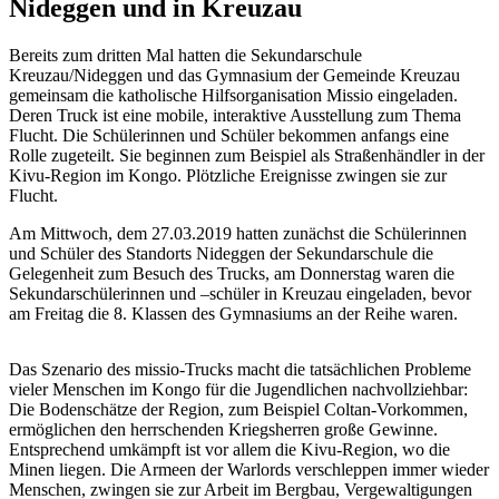
Nideggen und in Kreuzau
Bereits zum dritten Mal hatten die Sekundarschule
Kreuzau/Nideggen und das Gymnasium der Gemeinde Kreuzau
gemeinsam die katholische Hilfsorganisation Missio eingeladen.
Deren Truck ist eine mobile, interaktive Ausstellung zum Thema
Flucht. Die Schülerinnen und Schüler bekommen anfangs eine
Rolle zugeteilt. Sie beginnen zum Beispiel als Straßenhändler in der
Kivu-Region im Kongo. Plötzliche Ereignisse zwingen sie zur
Flucht.
Am Mittwoch, dem 27.03.2019 hatten zunächst die Schülerinnen
und Schüler des Standorts Nideggen der Sekundarschule die
Gelegenheit zum Besuch des Trucks, am Donnerstag waren die
Sekundarschülerinnen und –schüler in Kreuzau eingeladen, bevor
am Freitag die 8. Klassen des Gymnasiums an der Reihe waren.
Das Szenario des missio-Trucks macht die tatsächlichen Probleme
vieler Menschen im Kongo für die Jugendlichen nachvollziehbar:
Die Bodenschätze der Region, zum Beispiel Coltan-Vorkommen,
ermöglichen den herrschenden Kriegsherren große Gewinne.
Entsprechend umkämpft ist vor allem die Kivu-Region, wo die
Minen liegen. Die Armeen der Warlords verschleppen immer wieder
Menschen, zwingen sie zur Arbeit im Bergbau, Vergewaltigungen