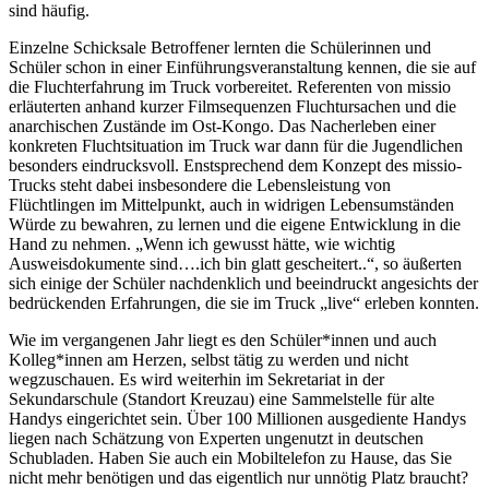
sind häufig.
Einzelne Schicksale Betroffener lernten die Schülerinnen und
Schüler schon in einer Einführungsveranstaltung kennen, die sie auf
die Fluchterfahrung im Truck vorbereitet. Referenten von missio
erläuterten anhand kurzer Filmsequenzen Fluchtursachen und die
anarchischen Zustände im Ost-Kongo. Das Nacherleben einer
konkreten Fluchtsituation im Truck war dann für die Jugendlichen
besonders eindrucksvoll. Enstsprechend dem Konzept des missio-
Trucks steht dabei insbesondere die Lebensleistung von
Flüchtlingen im Mittelpunkt, auch in widrigen Lebensumständen
Würde zu bewahren, zu lernen und die eigene Entwicklung in die
Hand zu nehmen. „Wenn ich gewusst hätte, wie wichtig
Ausweisdokumente sind….ich bin glatt gescheitert..“, so äußerten
sich einige der Schüler nachdenklich und beeindruckt angesichts der
bedrückenden Erfahrungen, die sie im Truck „live“ erleben konnten.
Wie im vergangenen Jahr liegt es den Schüler*innen und auch
Kolleg*innen am Herzen, selbst tätig zu werden und nicht
wegzuschauen. Es wird weiterhin im Sekretariat in der
Sekundarschule (Standort Kreuzau) eine Sammelstelle für alte
Handys eingerichtet sein. Über 100 Millionen ausgediente Handys
liegen nach Schätzung von Experten ungenutzt in deutschen
Schubladen. Haben Sie auch ein Mobiltelefon zu Hause, das Sie
nicht mehr benötigen und das eigentlich nur unnötig Platz braucht?