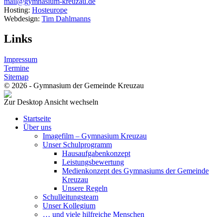
mail@gymnasium-kreuzau.de
Hosting:
Hosteurope
Webdesign:
Tim Dahlmanns
Links
Impressum
Termine
Sitemap
© 2026 - Gymnasium der Gemeinde Kreuzau
Zur Desktop Ansicht wechseln
Startseite
Über uns
Imagefilm – Gymnasium Kreuzau
Unser Schulprogramm
Hausaufgabenkonzept
Leistungsbewertung
Medienkonzept des Gymnasiums der Gemeinde
Kreuzau
Unsere Regeln
Schulleitungsteam
Unser Kollegium
… und viele hilfreiche Menschen