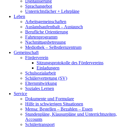
Digitalisierung
Sprachangebot
Unterrichtsfächer + Lehrpläne
Leben
Arbeitsgemeinschaften
Auslandsaufenthalt – Austausch
Berufliche Orientierung
Fahrtenprogramm
Nachmittagsbetreuung
Mediothek – Selbstlernzentrum
Gemeinschaft
Förderverein
Sitzungsprotokolle des Fördervereins
Einladungen
Schulsozialarbeit
Schülervertretung (SV)
Elternmitwirkung
Soziales Lernen
Service
Dokumente und Formulare
Hilfe in schwierigen Situationen
Mensa: Bestellen – Bezahlen – Essen
Stundenpläne, Klausurpläne und Unterrichtszeiten,
Accounts
Schülertransport