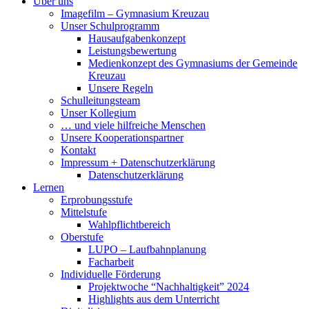
Über uns
Imagefilm – Gymnasium Kreuzau
Unser Schulprogramm
Hausaufgabenkonzept
Leistungsbewertung
Medienkonzept des Gymnasiums der Gemeinde
Kreuzau
Unsere Regeln
Schulleitungsteam
Unser Kollegium
… und viele hilfreiche Menschen
Unsere Kooperationspartner
Kontakt
Impressum + Datenschutzerklärung
Datenschutzerklärung
Lernen
Erprobungsstufe
Mittelstufe
Wahlpflichtbereich
Oberstufe
LUPO – Laufbahnplanung
Facharbeit
Individuelle Förderung
Projektwoche “Nachhaltigkeit” 2024
Highlights aus dem Unterricht