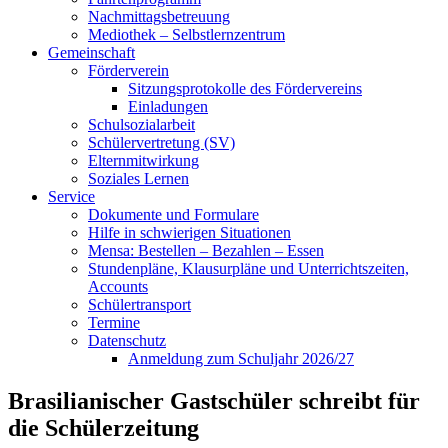
Nachmittagsbetreuung
Mediothek – Selbstlernzentrum
Gemeinschaft
Förderverein
Sitzungsprotokolle des Fördervereins
Einladungen
Schulsozialarbeit
Schülervertretung (SV)
Elternmitwirkung
Soziales Lernen
Service
Dokumente und Formulare
Hilfe in schwierigen Situationen
Mensa: Bestellen – Bezahlen – Essen
Stundenpläne, Klausurpläne und Unterrichtszeiten,
Accounts
Schülertransport
Termine
Datenschutz
Anmeldung zum Schuljahr 2026/27
Brasilianischer Gastschüler schreibt für
die Schülerzeitung