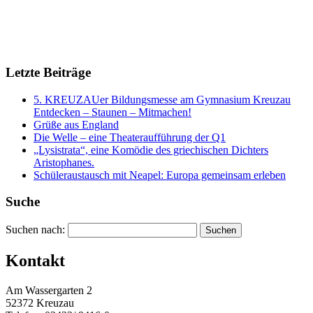
Letzte Beiträge
5. KREUZAUer Bildungsmesse am Gymnasium Kreuzau
Entdecken – Staunen – Mitmachen!
Grüße aus England
Die Welle – eine Theateraufführung der Q1
„Lysistrata“, eine Komödie des griechischen Dichters
Aristophanes.
Schüleraustausch mit Neapel: Europa gemeinsam erleben
Suche
Suchen nach:
Kontakt
Am Wassergarten 2
52372 Kreuzau