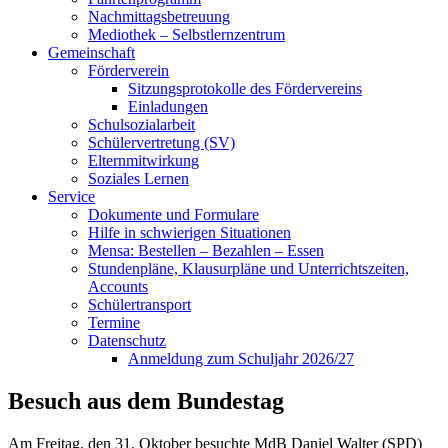
Nachmittagsbetreuung
Mediothek – Selbstlernzentrum
Gemeinschaft
Förderverein
Sitzungsprotokolle des Fördervereins
Einladungen
Schulsozialarbeit
Schülervertretung (SV)
Elternmitwirkung
Soziales Lernen
Service
Dokumente und Formulare
Hilfe in schwierigen Situationen
Mensa: Bestellen – Bezahlen – Essen
Stundenpläne, Klausurpläne und Unterrichtszeiten,
Accounts
Schülertransport
Termine
Datenschutz
Anmeldung zum Schuljahr 2026/27
Besuch aus dem Bundestag
Am Freitag, den 31. Oktober besuchte MdB Daniel Walter (SPD)