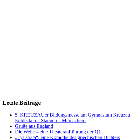
Letzte Beiträge
5. KREUZAUer Bildungsmesse am Gymnasium Kreuzau
Entdecken – Staunen – Mitmachen!
Grüße aus England
Die Welle – eine Theateraufführung der Q1
„Lysistrata“, eine Komödie des griechischen Dichters