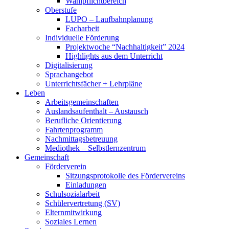
Wahlpflichtbereich
Oberstufe
LUPO – Laufbahnplanung
Facharbeit
Individuelle Förderung
Projektwoche “Nachhaltigkeit” 2024
Highlights aus dem Unterricht
Digitalisierung
Sprachangebot
Unterrichtsfächer + Lehrpläne
Leben
Arbeitsgemeinschaften
Auslandsaufenthalt – Austausch
Berufliche Orientierung
Fahrtenprogramm
Nachmittagsbetreuung
Mediothek – Selbstlernzentrum
Gemeinschaft
Förderverein
Sitzungsprotokolle des Fördervereins
Einladungen
Schulsozialarbeit
Schülervertretung (SV)
Elternmitwirkung
Soziales Lernen