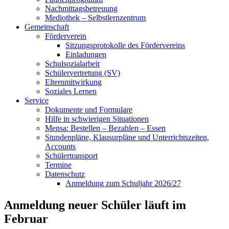
Nachmittagsbetreuung
Mediothek – Selbstlernzentrum
Gemeinschaft
Förderverein
Sitzungsprotokolle des Fördervereins
Einladungen
Schulsozialarbeit
Schülervertretung (SV)
Elternmitwirkung
Soziales Lernen
Service
Dokumente und Formulare
Hilfe in schwierigen Situationen
Mensa: Bestellen – Bezahlen – Essen
Stundenpläne, Klausurpläne und Unterrichtszeiten,
Accounts
Schülertransport
Termine
Datenschutz
Anmeldung zum Schuljahr 2026/27
Anmeldung neuer Schüler läuft im
Februar