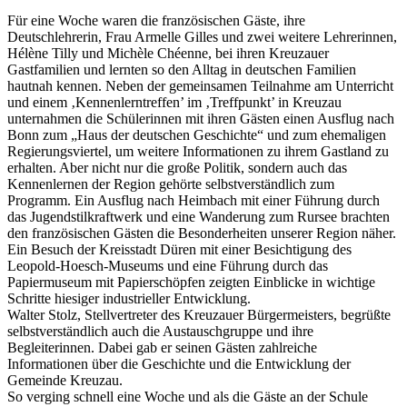
Für eine Woche waren die französischen Gäste, ihre
Deutschlehrerin, Frau Armelle Gilles und zwei weitere Lehrerinnen,
Hélène Tilly und Michèle Chéenne, bei ihren Kreuzauer
Gastfamilien und lernten so den Alltag in deutschen Familien
hautnah kennen. Neben der gemeinsamen Teilnahme am Unterricht
und einem ‚Kennenlerntreffen’ im ‚Treffpunkt’ in Kreuzau
unternahmen die Schülerinnen mit ihren Gästen einen Ausflug nach
Bonn zum „Haus der deutschen Geschichte“ und zum ehemaligen
Regierungsviertel, um weitere Informationen zu ihrem Gastland zu
erhalten. Aber nicht nur die große Politik, sondern auch das
Kennenlernen der Region gehörte selbstverständlich zum
Programm. Ein Ausflug nach Heimbach mit einer Führung durch
das Jugendstilkraftwerk und eine Wanderung zum Rursee brachten
den französischen Gästen die Besonderheiten unserer Region näher.
Ein Besuch der Kreisstadt Düren mit einer Besichtigung des
Leopold-Hoesch-Museums und eine Führung durch das
Papiermuseum mit Papierschöpfen zeigten Einblicke in wichtige
Schritte hiesiger industrieller Entwicklung.
Walter Stolz, Stellvertreter des Kreuzauer Bürgermeisters, begrüßte
selbstverständlich auch die Austauschgruppe und ihre
Begleiterinnen. Dabei gab er seinen Gästen zahlreiche
Informationen über die Geschichte und die Entwicklung der
Gemeinde Kreuzau.
So verging schnell eine Woche und als die Gäste an der Schule