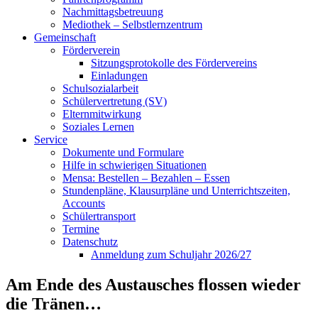
Nachmittagsbetreuung
Mediothek – Selbstlernzentrum
Gemeinschaft
Förderverein
Sitzungsprotokolle des Fördervereins
Einladungen
Schulsozialarbeit
Schülervertretung (SV)
Elternmitwirkung
Soziales Lernen
Service
Dokumente und Formulare
Hilfe in schwierigen Situationen
Mensa: Bestellen – Bezahlen – Essen
Stundenpläne, Klausurpläne und Unterrichtszeiten,
Accounts
Schülertransport
Termine
Datenschutz
Anmeldung zum Schuljahr 2026/27
Am Ende des Austausches flossen wieder
die Tränen…