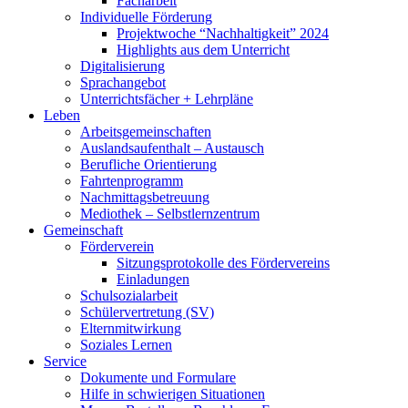
Facharbeit
Individuelle Förderung
Projektwoche “Nachhaltigkeit” 2024
Highlights aus dem Unterricht
Digitalisierung
Sprachangebot
Unterrichtsfächer + Lehrpläne
Leben
Arbeitsgemeinschaften
Auslandsaufenthalt – Austausch
Berufliche Orientierung
Fahrtenprogramm
Nachmittagsbetreuung
Mediothek – Selbstlernzentrum
Gemeinschaft
Förderverein
Sitzungsprotokolle des Fördervereins
Einladungen
Schulsozialarbeit
Schülervertretung (SV)
Elternmitwirkung
Soziales Lernen
Service
Dokumente und Formulare
Hilfe in schwierigen Situationen