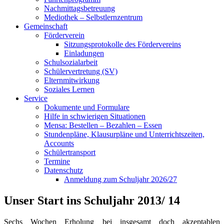
Nachmittagsbetreuung
Mediothek – Selbstlernzentrum
Gemeinschaft
Förderverein
Sitzungsprotokolle des Fördervereins
Einladungen
Schulsozialarbeit
Schülervertretung (SV)
Elternmitwirkung
Soziales Lernen
Service
Dokumente und Formulare
Hilfe in schwierigen Situationen
Mensa: Bestellen – Bezahlen – Essen
Stundenpläne, Klausurpläne und Unterrichtszeiten,
Accounts
Schülertransport
Termine
Datenschutz
Anmeldung zum Schuljahr 2026/27
Unser Start ins Schuljahr 2013/ 14
Sechs Wochen Erholung bei insgesamt doch akzeptablen