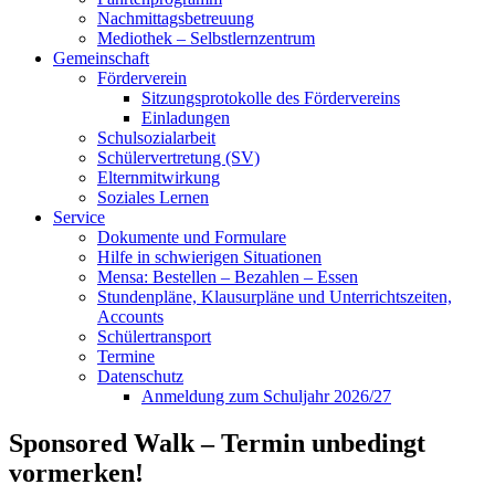
Nachmittagsbetreuung
Mediothek – Selbstlernzentrum
Gemeinschaft
Förderverein
Sitzungsprotokolle des Fördervereins
Einladungen
Schulsozialarbeit
Schülervertretung (SV)
Elternmitwirkung
Soziales Lernen
Service
Dokumente und Formulare
Hilfe in schwierigen Situationen
Mensa: Bestellen – Bezahlen – Essen
Stundenpläne, Klausurpläne und Unterrichtszeiten,
Accounts
Schülertransport
Termine
Datenschutz
Anmeldung zum Schuljahr 2026/27
Sponsored Walk – Termin unbedingt
vormerken!