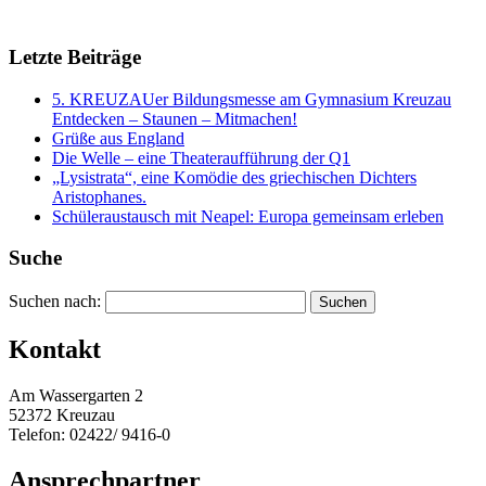
Letzte Beiträge
5. KREUZAUer Bildungsmesse am Gymnasium Kreuzau
Entdecken – Staunen – Mitmachen!
Grüße aus England
Die Welle – eine Theateraufführung der Q1
„Lysistrata“, eine Komödie des griechischen Dichters
Aristophanes.
Schüleraustausch mit Neapel: Europa gemeinsam erleben
Suche
Suchen nach:
Kontakt
Am Wassergarten 2
52372 Kreuzau
Telefon: 02422/ 9416-0
Ansprechpartner