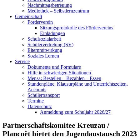
Nachmittagsbetreuung
Mediothek – Selbstlernzentrum
Gemeinschaft
Förderverein
Sitzungsprotokolle des Fördervereins
Einladungen
Schulsozialarbeit
Schülervertretung (SV)
Elternmitwirkung
Soziales Lernen
Service
Dokumente und Formulare
Hilfe in schwierigen Situationen
Mensa: Bestellen – Bezahlen – Essen
Stundenpläne, Klausurpläne und Unterrichtszeiten,
Accounts
Schülertransport
Termine
Datenschutz
Anmeldung zum Schuljahr 2026/27
Partnerschaftskomitee Kreuzau /
Plancoët bietet den Jugendaustausch 2023