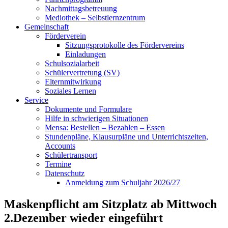
Nachmittagsbetreuung
Mediothek – Selbstlernzentrum
Gemeinschaft
Förderverein
Sitzungsprotokolle des Fördervereins
Einladungen
Schulsozialarbeit
Schülervertretung (SV)
Elternmitwirkung
Soziales Lernen
Service
Dokumente und Formulare
Hilfe in schwierigen Situationen
Mensa: Bestellen – Bezahlen – Essen
Stundenpläne, Klausurpläne und Unterrichtszeiten,
Accounts
Schülertransport
Termine
Datenschutz
Anmeldung zum Schuljahr 2026/27
Maskenpflicht am Sitzplatz ab Mittwoch
2.Dezember wieder eingeführt