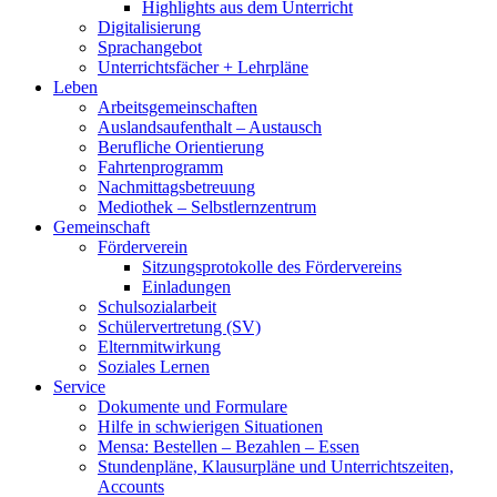
Highlights aus dem Unterricht
Digitalisierung
Sprachangebot
Unterrichtsfächer + Lehrpläne
Leben
Arbeitsgemeinschaften
Auslandsaufenthalt – Austausch
Berufliche Orientierung
Fahrtenprogramm
Nachmittagsbetreuung
Mediothek – Selbstlernzentrum
Gemeinschaft
Förderverein
Sitzungsprotokolle des Fördervereins
Einladungen
Schulsozialarbeit
Schülervertretung (SV)
Elternmitwirkung
Soziales Lernen
Service
Dokumente und Formulare
Hilfe in schwierigen Situationen
Mensa: Bestellen – Bezahlen – Essen
Stundenpläne, Klausurpläne und Unterrichtszeiten,
Accounts