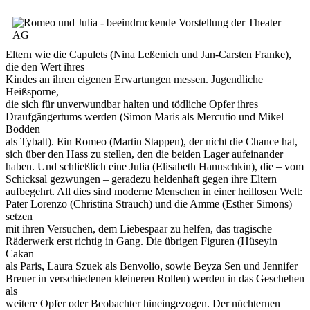
Eltern wie die Capulets (Nina Leßenich und Jan-Carsten Franke),
die den Wert ihres
Kindes an ihren eigenen Erwartungen messen. Jugendliche
Heißsporne,
die sich für unverwundbar halten und tödliche Opfer ihres
Draufgängertums werden (Simon Maris als Mercutio und Mikel
Bodden
als Tybalt). Ein Romeo (Martin Stappen), der nicht die Chance hat,
sich über den Hass zu stellen, den die beiden Lager aufeinander
haben. Und schließlich eine Julia (Elisabeth Hanuschkin), die – vom
Schicksal gezwungen – geradezu heldenhaft gegen ihre Eltern
aufbegehrt. All dies sind moderne Menschen in einer heillosen Welt:
Pater Lorenzo (Christina Strauch) und die Amme (Esther Simons)
setzen
mit ihren Versuchen, dem Liebespaar zu helfen, das tragische
Räderwerk erst richtig in Gang. Die übrigen Figuren (Hüseyin
Cakan
als Paris, Laura Szuek als Benvolio, sowie Beyza Sen und Jennifer
Breuer in verschiedenen kleineren Rollen) werden in das Geschehen
als
weitere Opfer oder Beobachter hineingezogen. Der nüchternen