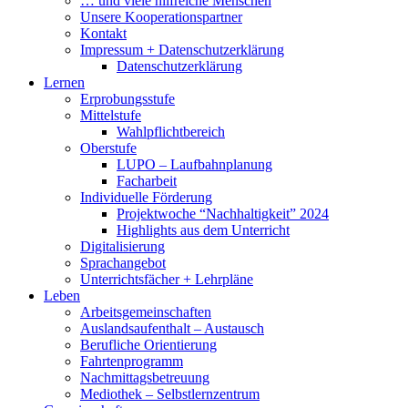
… und viele hilfreiche Menschen
Unsere Kooperationspartner
Kontakt
Impressum + Datenschutzerklärung
Datenschutzerklärung
Lernen
Erprobungsstufe
Mittelstufe
Wahlpflichtbereich
Oberstufe
LUPO – Laufbahnplanung
Facharbeit
Individuelle Förderung
Projektwoche “Nachhaltigkeit” 2024
Highlights aus dem Unterricht
Digitalisierung
Sprachangebot
Unterrichtsfächer + Lehrpläne
Leben
Arbeitsgemeinschaften
Auslandsaufenthalt – Austausch
Berufliche Orientierung
Fahrtenprogramm
Nachmittagsbetreuung
Mediothek – Selbstlernzentrum