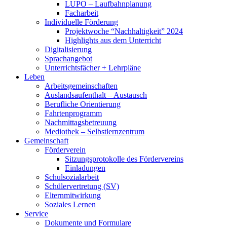
LUPO – Laufbahnplanung
Facharbeit
Individuelle Förderung
Projektwoche “Nachhaltigkeit” 2024
Highlights aus dem Unterricht
Digitalisierung
Sprachangebot
Unterrichtsfächer + Lehrpläne
Leben
Arbeitsgemeinschaften
Auslandsaufenthalt – Austausch
Berufliche Orientierung
Fahrtenprogramm
Nachmittagsbetreuung
Mediothek – Selbstlernzentrum
Gemeinschaft
Förderverein
Sitzungsprotokolle des Fördervereins
Einladungen
Schulsozialarbeit
Schülervertretung (SV)
Elternmitwirkung
Soziales Lernen
Service
Dokumente und Formulare