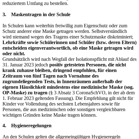
reduziertem Umfang zu bestellen.
3. Maskentragen in der Schule
In Schulen kann weiterhin freiwillig zum Eigenschutz oder zum
Schutz anderer eine Maske getragen werden. Selbstverständlich
wird niemand wegen des Tragens einer Schutzmaske diskriminiert;
Lehrkräfte sowie Schülerinnen und Schüler (bzw. deren Eltern)
entscheiden eigenverantwortlich, ob eine Maske getragen wird
oder nicht.
Grundsätzlich wird nach Wegfall der Isolationspflicht mit Ablauf des
31. Januar 2023 jedoch
positiv getesteten Personen, die nicht
krank zuhause bleiben, dringend empfohlen, für einen
Zeitraum von fünf Tagen nach Vornahme des
zugrundeliegenden Tests, in Innenräumen außerhalb der
eigenen Häuslichkeit mindestens eine medizinische Maske (sog.
OP-Maske) zu tragen
(§ 3 Absatz 3 CoronaSchVO, in der ab dem
1. Februar 2023 geltenden Fassung). Die Empfehlung gilt nicht für
Kinder vor Vollendung des sechsten Lebensjahres sowie für
Personen, die aus medizinischen oder sonstigen vergleichbaren
wichtigen Gründen keine Maske tragen können.
4. Hygieneregelungen
An den Schulen gelten die allgemeingültigen Hygieneregeln