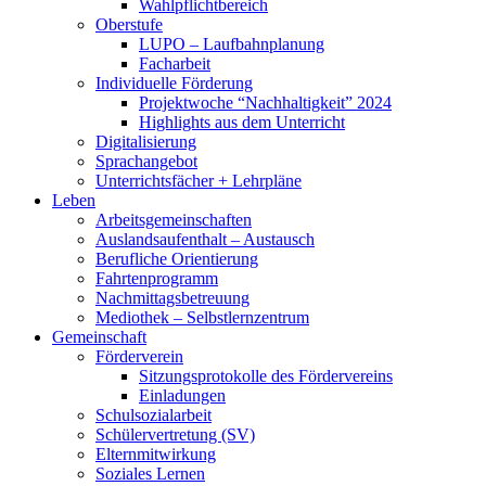
Wahlpflichtbereich
Oberstufe
LUPO – Laufbahnplanung
Facharbeit
Individuelle Förderung
Projektwoche “Nachhaltigkeit” 2024
Highlights aus dem Unterricht
Digitalisierung
Sprachangebot
Unterrichtsfächer + Lehrpläne
Leben
Arbeitsgemeinschaften
Auslandsaufenthalt – Austausch
Berufliche Orientierung
Fahrtenprogramm
Nachmittagsbetreuung
Mediothek – Selbstlernzentrum
Gemeinschaft
Förderverein
Sitzungsprotokolle des Fördervereins
Einladungen
Schulsozialarbeit
Schülervertretung (SV)
Elternmitwirkung
Soziales Lernen