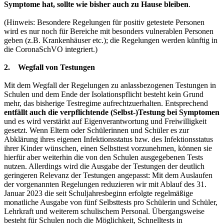
Symptome hat, sollte wie bisher auch zu Hause bleiben
.
(Hinweis: Besondere Regelungen für positiv getestete Personen
wird es nur noch für Bereiche mit besonders vulnerablen Personen
geben (z.B. Krankenhäuser etc.); die Regelungen werden künftig in
die CoronaSchVO integriert.)
2. Wegfall von Testungen
Mit dem Wegfall der Regelungen zu anlassbezogenen Testungen in
Schulen und dem Ende der Isolationspflicht besteht kein Grund
mehr, das bisherige Testregime aufrechtzuerhalten. Entsprechend
entfällt auch die verpflichtende (Selbst-)Testung bei Symptomen
und es wird verstärkt auf Eigenverantwortung und Freiwilligkeit
gesetzt. Wenn Eltern oder Schülerinnen und Schüler es zur
Abklärung ihres eigenen Infektionsstatus bzw. des Infektionsstatus
ihrer Kinder wünschen, einen Selbsttest vorzunehmen, können sie
hierfür aber weiterhin die von den Schulen ausgegebenen Tests
nutzen. Allerdings wird die Ausgabe der Testungen der deutlich
geringeren Relevanz der Testungen angepasst: Mit dem Auslaufen
der vorgenannten Regelungen reduzieren wir mit Ablauf des 31.
Januar 2023 die seit Schuljahresbeginn erfolgte regelmäßige
monatliche Ausgabe von fünf Selbsttests pro Schülerin und Schüler,
Lehrkraft und weiterem schulischem Personal. Übergangsweise
besteht für Schulen noch die Möglichkeit, Schnelltests in