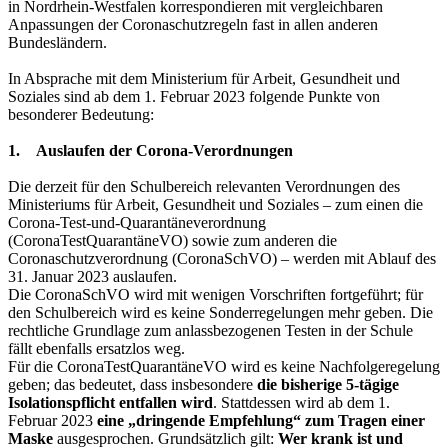
in Nordrhein-Westfalen korrespondieren mit vergleichbaren
Anpassungen der Coronaschutzregeln fast in allen anderen
Bundesländern.
In Absprache mit dem Ministerium für Arbeit, Gesundheit und
Soziales sind ab dem 1. Februar 2023 folgende Punkte von
besonderer Bedeutung:
1. Auslaufen der Corona-Verordnungen
Die derzeit für den Schulbereich relevanten Verordnungen des
Ministeriums für Arbeit, Gesundheit und Soziales – zum einen die
Corona-Test-und-Quarantäneverordnung
(CoronaTestQuarantäneVO) sowie zum anderen die
Coronaschutzverordnung (CoronaSchVO) – werden mit Ablauf des
31. Januar 2023 auslaufen.
Die CoronaSchVO wird mit wenigen Vorschriften fortgeführt; für
den Schulbereich wird es keine Sonderregelungen mehr geben. Die
rechtliche Grundlage zum anlassbezogenen Testen in der Schule
fällt ebenfalls ersatzlos weg.
Für die CoronaTestQuarantäneVO wird es keine Nachfolgeregelung
geben; das bedeutet, dass insbesondere
die bisherige 5-tägige
Isolationspflicht entfallen wird
. Stattdessen wird ab dem 1.
Februar 2023
eine „dringende Empfehlung“ zum Tragen einer
Maske
ausgesprochen. Grundsätzlich gilt:
Wer krank ist und