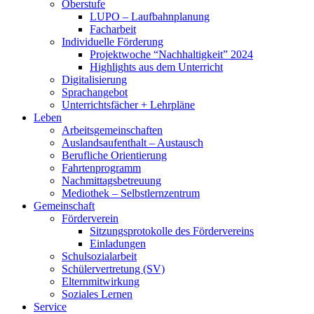
Oberstufe
LUPO – Laufbahnplanung
Facharbeit
Individuelle Förderung
Projektwoche “Nachhaltigkeit” 2024
Highlights aus dem Unterricht
Digitalisierung
Sprachangebot
Unterrichtsfächer + Lehrpläne
Leben
Arbeitsgemeinschaften
Auslandsaufenthalt – Austausch
Berufliche Orientierung
Fahrtenprogramm
Nachmittagsbetreuung
Mediothek – Selbstlernzentrum
Gemeinschaft
Förderverein
Sitzungsprotokolle des Fördervereins
Einladungen
Schulsozialarbeit
Schülervertretung (SV)
Elternmitwirkung
Soziales Lernen
Service