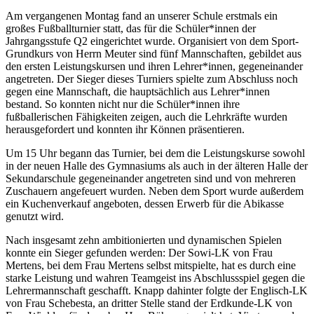
Am vergangenen Montag fand an unserer Schule erstmals ein
großes Fußballturnier statt, das für die Schüler*innen der
Jahrgangsstufe Q2 eingerichtet wurde. Organisiert von dem Sport-
Grundkurs von Herrn Meuter sind fünf Mannschaften, gebildet aus
den ersten Leistungskursen und ihren Lehrer*innen, gegeneinander
angetreten. Der Sieger dieses Turniers spielte zum Abschluss noch
gegen eine Mannschaft, die hauptsächlich aus Lehrer*innen
bestand. So konnten nicht nur die Schüler*innen ihre
fußballerischen Fähigkeiten zeigen, auch die Lehrkräfte wurden
herausgefordert und konnten ihr Können präsentieren.
Um 15 Uhr begann das Turnier, bei dem die Leistungskurse sowohl
in der neuen Halle des Gymnasiums als auch in der älteren Halle der
Sekundarschule gegeneinander angetreten sind und von mehreren
Zuschauern angefeuert wurden. Neben dem Sport wurde außerdem
ein Kuchenverkauf angeboten, dessen Erwerb für die Abikasse
genutzt wird.
Nach insgesamt zehn ambitionierten und dynamischen Spielen
konnte ein Sieger gefunden werden: Der Sowi-LK von Frau
Mertens, bei dem Frau Mertens selbst mitspielte, hat es durch eine
starke Leistung und wahren Teamgeist ins Abschlussspiel gegen die
Lehrermannschaft geschafft. Knapp dahinter folgte der Englisch-LK
von Frau Schebesta, an dritter Stelle stand der Erdkunde-LK von