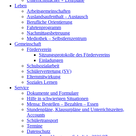
Unterrichtsfächer + Lehrpläne
Leben
Arbeitsgemeinschaften
Auslandsaufenthalt – Austausch
Berufliche Orientierung
Fahrtenprogramm
Nachmittagsbetreuung
Mediothek – Selbstlernzentrum
Gemeinschaft
Förderverein
Sitzungsprotokolle des Fördervereins
Einladungen
Schulsozialarbeit
Schülervertretung (SV)
Elternmitwirkung
Soziales Lernen
Service
Dokumente und Formulare
Hilfe in schwierigen Situationen
Mensa: Bestellen – Bezahlen – Essen
Stundenpläne, Klausurpläne und Unterrichtszeiten,
Accounts
Schülertransport
Termine
Datenschutz