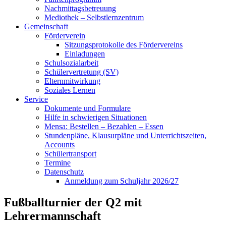
Nachmittagsbetreuung
Mediothek – Selbstlernzentrum
Gemeinschaft
Förderverein
Sitzungsprotokolle des Fördervereins
Einladungen
Schulsozialarbeit
Schülervertretung (SV)
Elternmitwirkung
Soziales Lernen
Service
Dokumente und Formulare
Hilfe in schwierigen Situationen
Mensa: Bestellen – Bezahlen – Essen
Stundenpläne, Klausurpläne und Unterrichtszeiten,
Accounts
Schülertransport
Termine
Datenschutz
Anmeldung zum Schuljahr 2026/27
Fußballturnier der Q2 mit
Lehrermannschaft