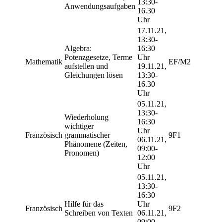
13:30-
Anwendungsaufgaben
16.30
Uhr
17.11.21,
13:30-
Algebra:
16:30
Potenzgesetze, Terme
Uhr
Mathematik
EF/M2
aufstellen und
19.11.21,
Gleichungen lösen
13:30-
16.30
Uhr
05.11.21,
13:30-
Wiederholung
16:30
wichtiger
Uhr
Französisch
grammatischer
9F1
06.11.21,
Phänomene (Zeiten,
09:00-
Pronomen)
12:00
Uhr
05.11.21,
13:30-
16:30
Hilfe für das
Uhr
Französisch
9F2
Schreiben von Texten
06.11.21,
09:00-