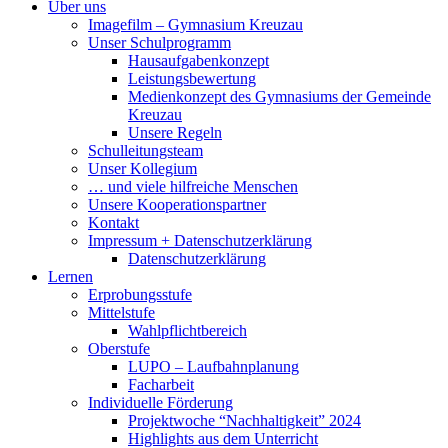
Über uns
Imagefilm – Gymnasium Kreuzau
Unser Schulprogramm
Hausaufgabenkonzept
Leistungsbewertung
Medienkonzept des Gymnasiums der Gemeinde
Kreuzau
Unsere Regeln
Schulleitungsteam
Unser Kollegium
… und viele hilfreiche Menschen
Unsere Kooperationspartner
Kontakt
Impressum + Datenschutzerklärung
Datenschutzerklärung
Lernen
Erprobungsstufe
Mittelstufe
Wahlpflichtbereich
Oberstufe
LUPO – Laufbahnplanung
Facharbeit
Individuelle Förderung
Projektwoche “Nachhaltigkeit” 2024
Highlights aus dem Unterricht