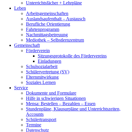
Unterrichtsfächer + Lehrpläne
Leben
Arbeitsgemeinschaften
Auslandsaufenthalt – Austausch
Berufliche Orientierung
Fahrtenprogramm
Nachmittagsbetreuung
Mediothek – Selbstlernzentrum
Gemeinschaft
Förderverein
Sitzungsprotokolle des Fördervereins
Einladungen
Schulsozialarbeit
Schülervertretung (SV)
Elternmitwirkung
Soziales Lernen
Service
Dokumente und Formulare
Hilfe in schwierigen Situationen
Mensa: Bestellen – Bezahlen – Essen
Stundenpläne, Klausurpläne und Unterrichtszeiten,
Accounts
Schülertransport
Termine
Datenschutz