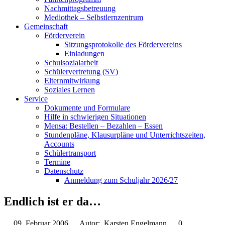
Nachmittagsbetreuung
Mediothek – Selbstlernzentrum
Gemeinschaft
Förderverein
Sitzungsprotokolle des Fördervereins
Einladungen
Schulsozialarbeit
Schülervertretung (SV)
Elternmitwirkung
Soziales Lernen
Service
Dokumente und Formulare
Hilfe in schwierigen Situationen
Mensa: Bestellen – Bezahlen – Essen
Stundenpläne, Klausurpläne und Unterrichtszeiten,
Accounts
Schülertransport
Termine
Datenschutz
Anmeldung zum Schuljahr 2026/27
Endlich ist er da…
09. Februar 2006
Autor: Karsten Engelmann
0