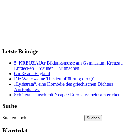
Letzte Beiträge
5. KREUZAUer Bildungsmesse am Gymnasium Kreuzau
Entdecken – Staunen – Mitmachen!
Grüße aus England
Die Welle – eine Theateraufführung der Q1
„Lysistrata“, eine Komödie des griechischen Dichters
Aristophanes.
Schüleraustausch mit Neapel: Europa gemeinsam erleben
Suche
Suchen nach:
Kontakt