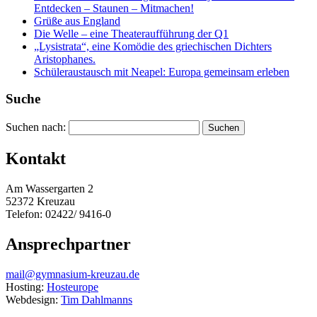
Entdecken – Staunen – Mitmachen!
Grüße aus England
Die Welle – eine Theateraufführung der Q1
„Lysistrata“, eine Komödie des griechischen Dichters
Aristophanes.
Schüleraustausch mit Neapel: Europa gemeinsam erleben
Suche
Suchen nach:
Kontakt
Am Wassergarten 2
52372 Kreuzau
Telefon: 02422/ 9416-0
Ansprechpartner
mail@gymnasium-kreuzau.de
Hosting:
Hosteurope
Webdesign:
Tim Dahlmanns