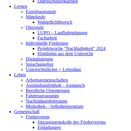
Datenschutzerklärung
Lernen
Erprobungsstufe
Mittelstufe
Wahlpflichtbereich
Oberstufe
LUPO – Laufbahnplanung
Facharbeit
Individuelle Förderung
Projektwoche “Nachhaltigkeit” 2024
Highlights aus dem Unterricht
Digitalisierung
Sprachangebot
Unterrichtsfächer + Lehrpläne
Leben
Arbeitsgemeinschaften
Auslandsaufenthalt – Austausch
Berufliche Orientierung
Fahrtenprogramm
Nachmittagsbetreuung
Mediothek – Selbstlernzentrum
Gemeinschaft
Förderverein
Sitzungsprotokolle des Fördervereins
Einladungen