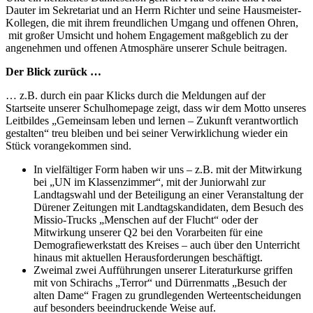
Dauter im Sekretariat und an Herrn Richter und seine Hausmeister-
Kollegen, die mit ihrem freundlichen Umgang und offenen Ohren,
mit großer Umsicht und hohem Engagement maßgeblich zu der
angenehmen und offenen Atmosphäre unserer Schule beitragen.
Der Blick zurück …
… z.B. durch ein paar Klicks durch die Meldungen auf der
Startseite unserer Schulhomepage zeigt, dass wir dem Motto unseres
Leitbildes „Gemeinsam leben und lernen – Zukunft verantwortlich
gestalten“ treu bleiben und bei seiner Verwirklichung wieder ein
Stück vorangekommen sind.
In vielfältiger Form haben wir uns – z.B. mit der Mitwirkung
bei „UN im Klassenzimmer“, mit der Juniorwahl zur
Landtagswahl und der Beteiligung an einer Veranstaltung der
Dürener Zeitungen mit Landtagskandidaten, dem Besuch des
Missio-Trucks „Menschen auf der Flucht“ oder der
Mitwirkung unserer Q2 bei den Vorarbeiten für eine
Demografiewerkstatt des Kreises – auch über den Unterricht
hinaus mit aktuellen Herausforderungen beschäftigt.
Zweimal zwei Aufführungen unserer Literaturkurse griffen
mit von Schirachs „Terror“ und Dürrenmatts „Besuch der
alten Dame“ Fragen zu grundlegenden Werteentscheidungen
auf besonders beeindruckende Weise auf.