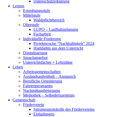
Datenschutzerklärung
Lernen
Erprobungsstufe
Mittelstufe
Wahlpflichtbereich
Oberstufe
LUPO – Laufbahnplanung
Facharbeit
Individuelle Förderung
Projektwoche “Nachhaltigkeit” 2024
Highlights aus dem Unterricht
Digitalisierung
Sprachangebot
Unterrichtsfächer + Lehrpläne
Leben
Arbeitsgemeinschaften
Auslandsaufenthalt – Austausch
Berufliche Orientierung
Fahrtenprogramm
Nachmittagsbetreuung
Mediothek – Selbstlernzentrum
Gemeinschaft
Förderverein
Sitzungsprotokolle des Fördervereins
Einladungen