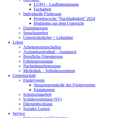
LUPO – Laufbahnplanung
Facharbeit
Individuelle Förderung
Projektwoche “Nachhaltigkeit” 2024
Highlights aus dem Unterricht
Digitalisierung
Sprachangebot
Unterrichtsfächer + Lehrpläne
Leben
Arbeitsgemeinschaften
Auslandsaufenthalt – Austausch
Berufliche Orientierung
Fahrtenprogramm
Nachmittagsbetreuung
Mediothek – Selbstlernzentrum
Gemeinschaft
Förderverein
Sitzungsprotokolle des Fördervereins
Einladungen
Schulsozialarbeit
Schülervertretung (SV)
Elternmitwirkung
Soziales Lernen
Service