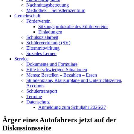
Nachmittagsbetreuung
Mediothek – Selbstlernzentrum
Gemeinschaft
Förderverein
Sitzungsprotokolle des Fördervereins
Einladungen
Schulsozialarbeit
Schülervertretung (SV)
Elternmitwirkung
Soziales Lernen
Service
Dokumente und Formulare
Hilfe in schwierigen Situationen
Mensa: Bestellen – Bezahlen – Essen
Stundenpläne, Klausurpläne und Unterrichtszeiten,
Accounts
Schülertransport
Termine
Datenschutz
Anmeldung zum Schuljahr 2026/27
Ärger eines Autofahrers jetzt auf der
Diskussionsseite