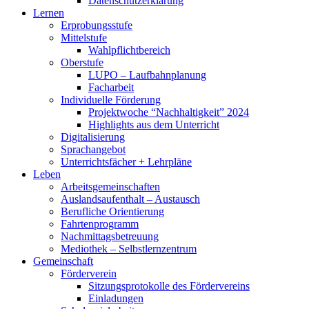
Datenschutzerklärung
Lernen
Erprobungsstufe
Mittelstufe
Wahlpflichtbereich
Oberstufe
LUPO – Laufbahnplanung
Facharbeit
Individuelle Förderung
Projektwoche “Nachhaltigkeit” 2024
Highlights aus dem Unterricht
Digitalisierung
Sprachangebot
Unterrichtsfächer + Lehrpläne
Leben
Arbeitsgemeinschaften
Auslandsaufenthalt – Austausch
Berufliche Orientierung
Fahrtenprogramm
Nachmittagsbetreuung
Mediothek – Selbstlernzentrum
Gemeinschaft
Förderverein
Sitzungsprotokolle des Fördervereins
Einladungen