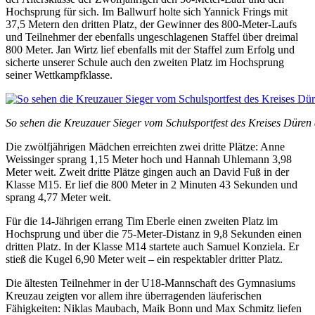
Hochsprung für sich. Im Ballwurf holte sich Yannick Frings mit
37,5 Metern den dritten Platz, der Gewinner des 800-Meter-Laufs
und Teilnehmer der ebenfalls ungeschlagenen Staffel über dreimal
800 Meter. Jan Wirtz lief ebenfalls mit der Staffel zum Erfolg und
sicherte unserer Schule auch den zweiten Platz im Hochsprung
seiner Wettkampfklasse.
So sehen die Kreuzauer Sieger vom Schulsportfest des Kreises Düren 
Die zwölfjährigen Mädchen erreichten zwei dritte Plätze: Anne
Weissinger sprang 1,15 Meter hoch und Hannah Uhlemann 3,98
Meter weit. Zweit dritte Plätze gingen auch an David Fuß in der
Klasse M15. Er lief die 800 Meter in 2 Minuten 43 Sekunden und
sprang 4,77 Meter weit.
Für die 14-Jährigen errang Tim Eberle einen zweiten Platz im
Hochsprung und über die 75-Meter-Distanz in 9,8 Sekunden einen
dritten Platz. In der Klasse M14 startete auch Samuel Konziela. Er
stieß die Kugel 6,90 Meter weit – ein respektabler dritter Platz.
Die ältesten Teilnehmer in der U18-Mannschaft des Gymnasiums
Kreuzau zeigten vor allem ihre überragenden läuferischen
Fähigkeiten: Niklas Maubach, Maik Bonn und Max Schmitz liefen