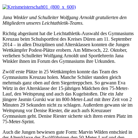
Jana Winkler und Schulleiter Wolfgang Arnoldt gratulierten den
Mitgliedern unseres Leichtathletik-Teams.
Richtig abgeräumt hat die Leichtathletik-Auswahl des Gymnasiums
Kreuzau beim Schulsportfest des Kreises Düren am 11. September
2014 – in allen Disziplinen und Altersklassen konnten die Jungen
Wettkämpfer Podest-Plätze erobern. Am Mittwoch, 22. Oktober,
verliehen Schulleiter Wolfgang Arnoldt und Sportlehrerin Jana
Winkler ihnen im Forum des Gymnasiums ihre Urkunden.
Zwölf erste Plätze in 25 Wettkämpfen konnte das Team des
Gymnasiums Kreuzau holen. Manche Schüler standen gleich
mehrmals ganz oben auf dem Siegertreppchen. So gewann Eva
Wirtz in der Altersklasse der 15-jährigen Mädchen den 75-Meter-
Lauf, den Weitsprung und auch das Kugelstoßen. Die ein Jahr
jüngere Jasmin Gurski war im 800-Meter-Lauf mit ihrer Zeit von 2
Minuten 29 Sekunden nicht zu schlagen. Außerdem gewann sie im
Weitsprung vor Denise Riester, die auch aufs Kreuzauer
Gymnasium geht. Denise Riester sicherte sich ihren ersten Platz im
75-Meter-Sprint.
Auch die Jungen bewiesen gute Form: Marvin Wilden entschied in
der Altersklasse der Zwölfjährigen den 50-Meter-Lauf und den